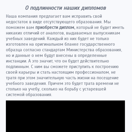
О подлинности наших дипломов
Наша компания предлагает вам исправить свой
недостаток в виде отсутствующего образования. Мы
поможем вам
приобрести диплом,
который не будет иметь
никаких отличий от аналогов, выдаваемых выпускникам
учебных заведений. Каждый из них будет не только
изготовлен на оригинальном бланке государственного
образца согласно стандартам Министерства образования,
но и данные о нем будут внесены в определенные
инстанции. А это значит, что он будет действительно
подлинным. С ним вы сможете приступить к построению
своей карьеры и стать настоящим профессионалом, не
тратя при этом значительную часть жизни на посещение
учебного заведения. Причем это будет трата времени не
столько на учебу, сколько на борьбу с устаревшей
системой образования.