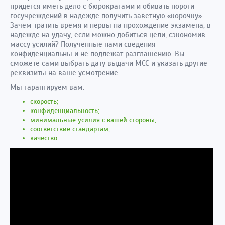
придется иметь дело с бюрократами и обивать пороги
госучреждений в надежде получить заветную «корочку».
Зачем тратить время и нервы на прохождение экзамена, в
надежде на удачу, если можно добиться цели, сэкономив
массу усилий? Полученные нами сведения
конфиденциальны и не подлежат разглашению. Вы
сможете сами выбрать дату выдачи МСС и указать другие
реквизиты на ваше усмотрение.
Мы гарантируем вам:
скорость;
конфиденциальность;
минимальные усилия с вашей стороны;
соответствие стандартам;
качество.