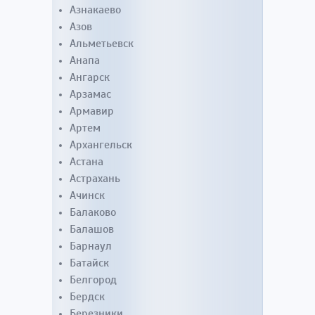
Азнакаево
Азов
Альметьевск
Анапа
Ангарск
Арзамас
Армавир
Артем
Архангельск
Астана
Астрахань
Ачинск
Балаково
Балашов
Барнаул
Батайск
Белгород
Бердск
Березники