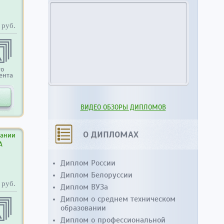
руб.
то
ента
ВИДЕО ОБЗОРЫ ДИПЛОМОВ
О ДИПЛОМАХ
вании
А
Диплом России
Диплом Белоруссии
руб.
Диплом ВУЗа
Диплом о среднем техническом
образовании
Диплом о профессиональной