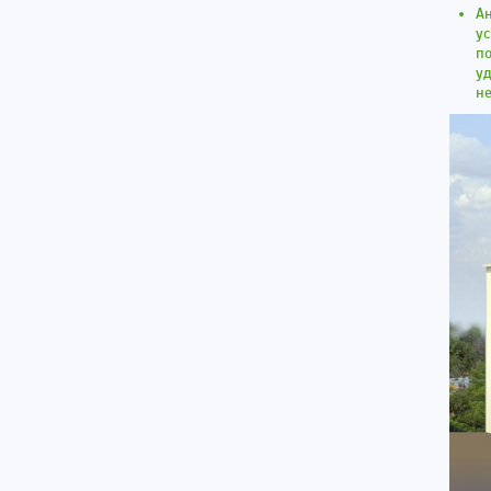
Ан
ус
по
уд
н