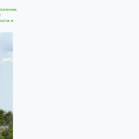
блачении,
т
ности и