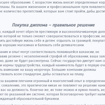
сшее образование. С возрастом жизнь вносит определенные ко
планы. На вашем жизненном и профессиональном пути появляет
е количество препятствий, которые вам стоит пройти, дабы дости
.
Покупка диплома – правильное решение
, каждый хочет обрести престижную и высокооплачиваемую долж
 которой не только сможет совершенствоваться в профессии, но
ить достойную жизнь себе и детям: отдыхать за границей, покупат
в хороших магазинах и баловать себя деликатесами.
ания и опыт могут соответствовать появившейся вакансии, но
авив резюме с незаполненной строфой об образовании, ваша зая
о, даже не будет рассмотрена. Сейчас государство диктует нам с
и нормы трудоустройства, каждый наниматель будет в первую оч
ть внимание на вашу «корочку». Большие компании должны
ствовать всем стандартам, дабы оставаться на плаву.
 за вашими плечами огромный и многолетний опыт в определенн
к сожалению, это практически никак не повлияет на решение нан
 вас на должность. Конечно же, их тоже можно и нужно понять, ве
ют по указанной им системе, которая безоговорочно требует нал
рждающей образовательной бумажки.