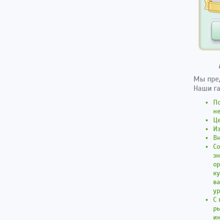
Мы пред
Наши га
По
не
Це
Из
Вн
Со
з
о
к
ва
ур
С 
ры
ин