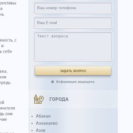
ррективы
ся
чь
ность, с
 и
ь себе
вка,
вои
Информация защищена
ередь
ГОРОДА
ой
имателя
дь они
Абакан
ичие
Азнакаево
Азов