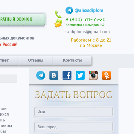
@alexsdiplom
8 (800) 511-65-20
БРАТНЫЙ ЗВОНОК
Бесплатно с номеров РФ
sx.diploms@gmail.com
ьных документов
Работаем с 8 до 21
 России!
по Москве
твет
Отзывы
Контакты
вои
шихся
ыть
ником.
 бы