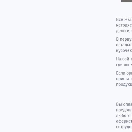
Все мы 
негодяе
деньги,
В перву
остальн
кусочек
На сайт
где вы 
Если ор
пристал
продук
Вы опла
предопл
любого 
аферист
сотрудн