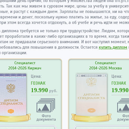
дняшний день причин, по которым у множества людей она отсутств
ть. Так как мы живем в суровом мире, цены за учебу в университ
ные, и растут с каждым днем. Зарплаты не повышаются, ни на чт
 времени и денег, поскольку нужно платить за жилье, за еду, соде
при этом всегда хочется отдохнуть, а об учебе и речь идти не може
 диплома требуется не только при трудоустройстве. Людям, кото
ет проработали в каких-либо организациях в то время, когда так
там не придавали серьезного внимания. И вот наступил момент, 
ребовались для повышения в должности. Остается
купить диплом
 организации.
Специалист
Специалист
2014-2026 Киржач
2014-2026 Москва
Цена:
Цена:
ГОЗНАК
ГОЗНАК
19.990
19.990
руб.
Фото
Фо
документа
докум