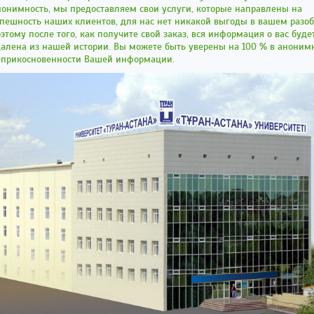
онимность, мы предоставляем свои услуги, которые направлены на
пешность наших клиентов, для нас нет никакой выгоды в вашем разо
этому после того, как получите свой заказ, вся информация о вас буде
алена из нашей истории. Вы можете быть уверены на 100 % в аноним
еприкосновенности Вашей информации.