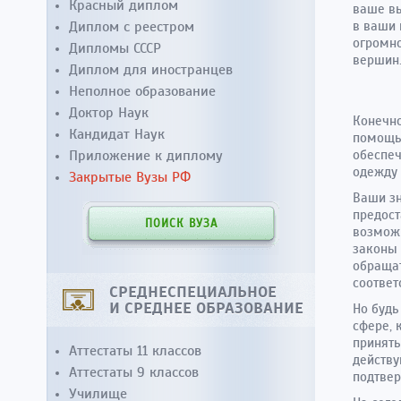
Красный диплом
ваше вы
Диплом с реестром
в ваши 
огромно
Дипломы СССР
вершин
Диплом для иностранцев
Неполное образование
Доктор Наук
Конечно
Кандидат Наук
помощью
Приложение к диплому
обеспеч
одежду 
Закрытые Вузы РФ
Ваши зн
предост
ПОИСК ВУЗА
возможн
законы 
обраща
соответ
СРЕДНЕСПЕЦИАЛЬНОЕ
И СРЕДНЕЕ ОБРАЗОВАНИЕ
Но будь
сфере, 
принять
Аттестаты 11 классов
действу
Аттестаты 9 классов
подтве
Училище