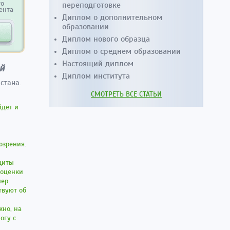
переподготовке
то
ента
Диплом о дополнительном
образовании
Диплом нового образца
Диплом о среднем образовании
Настоящий диплом
й
Диплом института
стана.
СМОТРЕТЬ ВСЕ СТАТЬИ
йдет и
озрения.
щиты
 оценки
мер
твуют об
жно, на
огу с