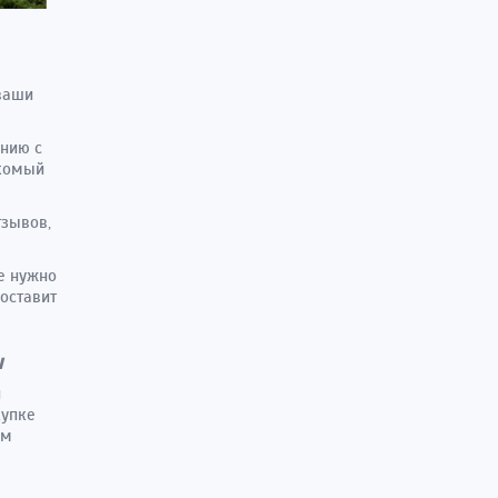
 ваши
ению с
акомый
тзывов,
же нужно
оставит
ы
й
купке
ым