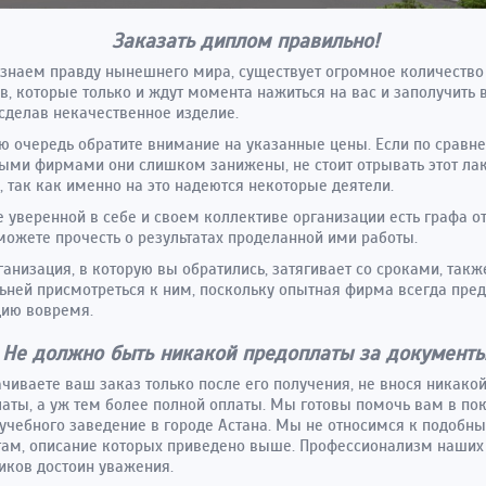
Заказать диплом правильно!
знаем правду нынешнего мира, существует огромное количество
в, которые только и ждут момента нажиться на вас и заполучить
 сделав некачественное изделие.
ю очередь обратите внимание на указанные цены. Если по сравн
ыми фирмами они слишком занижены, не стоит отрывать этот л
, так как именно на это надеются некоторые деятели.
е уверенной в себе и своем коллективе организации есть графа о
можете прочесть о результатах проделанной ими работы.
ганизация, в которую вы обратились, затягивает со сроками, так
ьней присмотреться к ним, поскольку опытная фирма всегда пред
цию вовремя.
Не должно быть никакой предоплаты за документ
чиваете ваш заказ только после его получения, не внося никако
аты, а уж тем более полной оплаты. Мы готовы помочь вам в по
учебного заведение в городе Астана. Мы не относимся к подобн
ам, описание которых приведено выше. Профессионализм наших
иков достоин уважения.