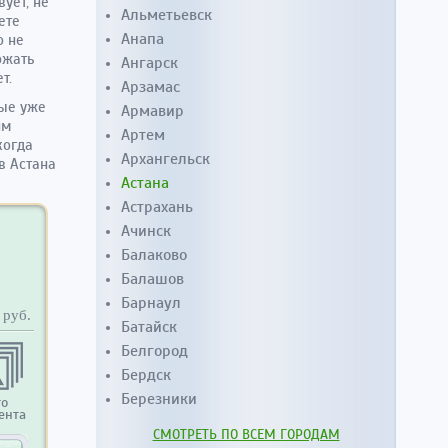
ует, не
Альметьевск
ете
Анапа
о не
ржать
Ангарск
т.
Арзамас
рые уже
Армавир
им
Артем
когда
Архангельск
в Астана
Астана
Астрахань
Ачинск
Балаково
Балашов
Барнаул
руб.
Батайск
Белгород
Бердск
Березники
то
ента
СМОТРЕТЬ ПО ВСЕМ ГОРОДАМ