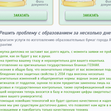
Фото
Фо
документа
докум
ЗАКАЗАТЬ
ЗАКАЗАТЬ
Решить проблему с образованием за несколько дне
лагаем услуги по изготовлению образовательных бумаг города А
рантии:
купка диплома не заставит вас долго ждать, с момента заявки не про
дели, как он будет у вас в руках.
на приятна вашему глазу и неразорительна для вашего кошелька.
готовление на оригинальных государственных бланках ГОЗНАК.
есение в общую базу, что окончательно отведет от вас возможные под
блюдение всех защитных свойства (с 2014 года внесены несколько
начительных изменений в общепринятые нормы: водные знаки для за
ригиналов от подделки, оценки по всем предметам заменены лишь на
урсовых и государственных контрольных, также сертификационный но
шей «корочки» теперь вносится в базу и последние цифры свидетельс
овне вашего университета).
помощью новейших технологий все будет сделано качественно и наде
нке мы уже существуем достаточно давно, что позволяет нам идти в н
новациями и приобретать только качественную технику.