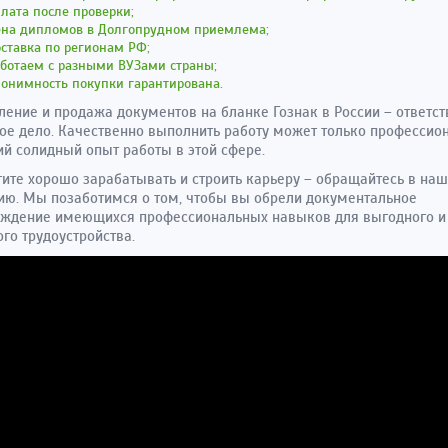
лата после проверки;
ена дипломов в Долгопрудном приемлема;
ставка по регионам РФ;
ботаем с разными ВУЗами страны;
онимность покупки гарантирована.
ление и продажа документов на бланке Гознак в России – ответст
ое дело. Качественно выполнить работу может только профессион
 солидный опыт работы в этой сфере.
тите хорошо зарабатывать и строить карьеру – обращайтесь в наш
ю. Мы позаботимся о том, чтобы вы обрели документальное
рждение имеющихся профессиональных навыков для выгодного и
го трудоустройства.