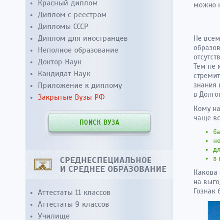
Красный диплом
можно к
Диплом с реестром
Дипломы СССР
Диплом для иностранцев
Не всем
образов
Неполное образование
отсутст
Доктор Наук
Тем не 
Кандидат Наук
стремит
Приложение к диплому
знания 
в Долго
Закрытые Вузы РФ
Кому на
чаще вс
ПОИСК ВУЗА
ба
н
дл
в 
СРЕДНЕСПЕЦИАЛЬНОЕ
И СРЕДНЕЕ ОБРАЗОВАНИЕ
Какова
на выго
Гознак 
Аттестаты 11 классов
Аттестаты 9 классов
Училище