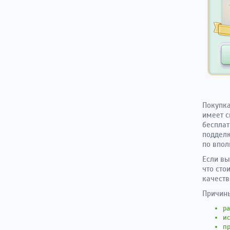
Покупка
имеет с
бесплат
подделк
по впол
Если вы
что сто
качеств
Причины
ра
ис
п