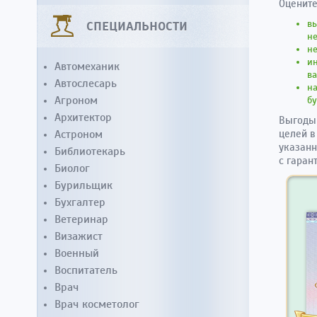
Оцените
вы
СПЕЦИАЛЬНОСТИ
не
не
ин
Автомеханик
ва
Автослесарь
н
Агроном
бу
Архитектор
Выгоды 
Астроном
целей в
указанн
Библиотекарь
с гаран
Биолог
Бурильщик
Бухгалтер
Ветеринар
Визажист
Военный
Воспитатель
Врач
Врач косметолог