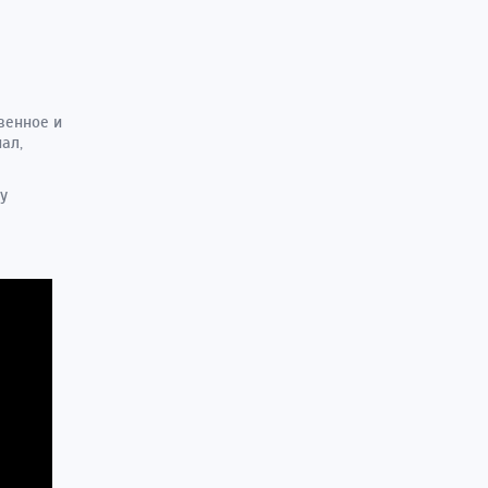
венное и
ал,
у