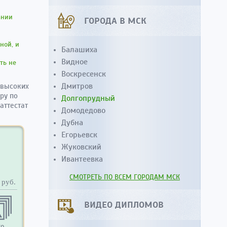
ании
ГОРОДА В МСК
ной, и
Балашиха
Видное
ть не
Воскресенск
Дмитров
 высоких
ру по
Долгопрудный
аттестат
Домодедово
Дубна
Егорьевск
Жуковский
Ивантеевка
СМОТРЕТЬ ПО ВСЕМ ГОРОДАМ МСК
руб.
ВИДЕО ДИПЛОМОВ
то