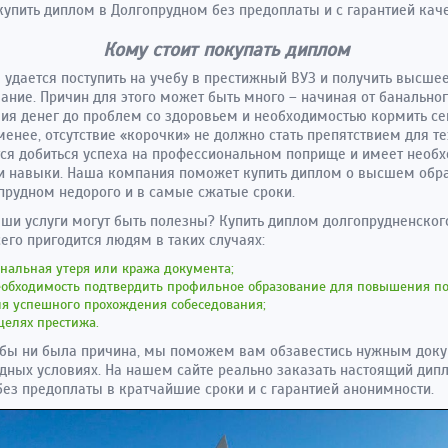
упить диплом в Долгопрудном без предоплаты и с гарантией каче
Кому стоит покупать диплом
 удается поступить на учебу в престижный ВУЗ и получить высше
ание. Причин для этого может быть много – начиная от банально
вия денег до проблем со здоровьем и необходимостью кормить с
менее, отсутствие «корочки» не должно стать препятствием для тех
ся добиться успеха на профессиональном поприще и имеет необ
и навыки. Наша компания поможет купить диплом о высшем обр
прудном недорого и в самые сжатые сроки.
ши услуги могут быть полезны? Купить диплом долгопрудненског
его пригодится людям в таких случаях:
нальная утеря или кража документа;
еобходимость подтвердить профильное образование для повышения по
я успешного прохождения собеседования;
целях престижа.
 бы ни была причина, мы поможем вам обзавестись нужным док
дных условиях. На нашем сайте реально заказать настоящий дип
без предоплаты в кратчайшие сроки и с гарантией анонимности.