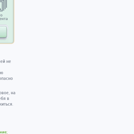
то
ента
лей не
ую
опасно
рвое, на
ебя в
житься.
ние;