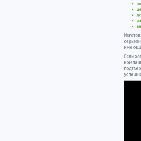
оп
ц
до
ра
ан
Изготов
серьезн
имеющий
Если хо
компани
подтве
успешно