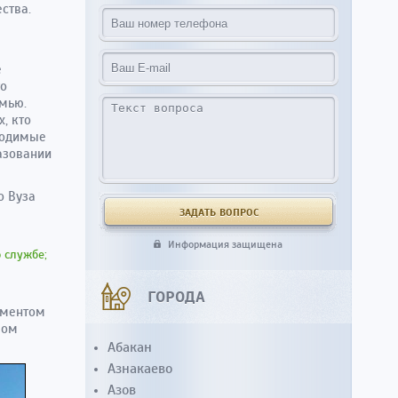
ства.
е
го
емью.
, кто
ходимые
азовании
о Вуза
Информация защищена
 службе;
ГОРОДА
ументом
лом
Абакан
Азнакаево
Азов