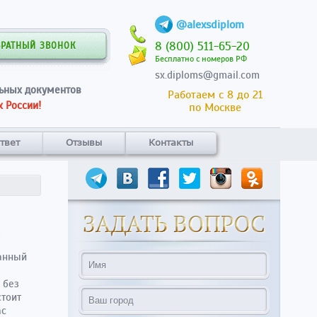
@alexsdiplom
8 (800) 511-65-20
БРАТНЫЙ ЗВОНОК
Бесплатно с номеров РФ
sx.diploms@gmail.com
ьных документов
Работаем с 8 до 21
 России!
по Москве
твет
Отзывы
Контакты
анный
з
 без
стоит
ас