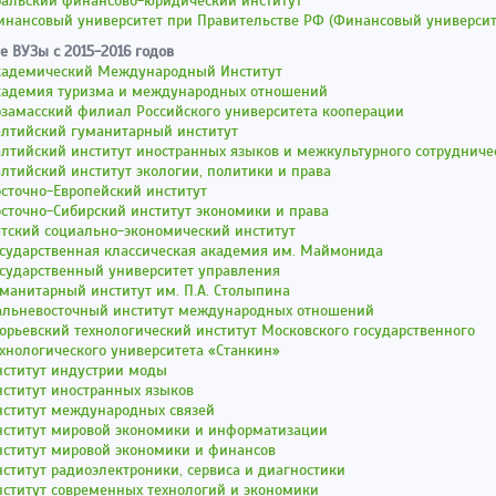
ральский финансово-юридический институт
инансовый университет при Правительстве РФ (Финансовый университ
е ВУЗы с 2015-2016 годов
кадемический Международный Институт
кадемия туризма и международных отношений
рзамасский филиал Российского университета кооперации
алтийский гуманитарный институт
лтийский институт иностранных языков и межкультурного сотрудниче
лтийский институт экологии, политики и права
сточно-Европейский институт
сточно-Сибирский институт экономики и права
ятский социально-экономический институт
осударственная классическая академия им. Маймонида
осударственный университет управления
манитарный институт им. П.А. Столыпина
альневосточный институт международных отношений
орьевский технологический институт Московского государственного
хнологического университета «Станкин»
нститут индустрии моды
ститут иностранных языков
нститут международных связей
нститут мировой экономики и информатизации
нститут мировой экономики и финансов
ститут радиоэлектроники, сервиса и диагностики
нститут современных технологий и экономики