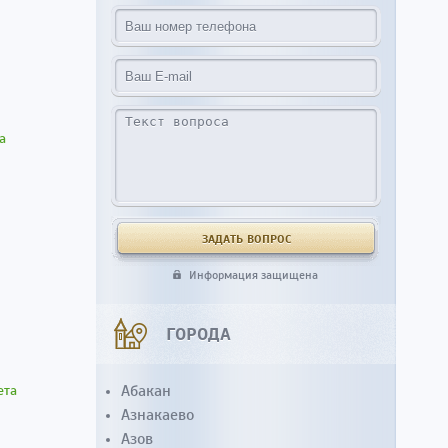
а
Информация защищена
ГОРОДА
Абакан
ета
Азнакаево
Азов