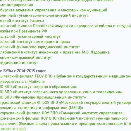
дминистрирования
ибирская академия управления и массовых коммуникаций
толичный гуманитарно-экономический институт
мский институт бизнеса
менский филиал Российской академии народного хозяйства и государ
лужбы при Президенте РФ
ральский гуманитарный институт
ральский институт коммерции и права
ральский финансово-юридический институт
лябинский институт экономики и права им. М.В. Ладошина
кономико-правовой институт
ридический институт
е ВУЗы с 2014-2015 годов
ыгейский филиал ГБОУ ВПО «Кубанский государственный медицински
иверситет» в г. Майкопе
О ВПО «Институт открытого образования»
О ВПО «Институт современного управления, кино и телевидения»
НО ВПО «Финансово-промышленный институт»
траханский филиал ФГБОУ ВПО «Московский государственный универ
ономики, статистики и информатики (МЭСИ)»
гурусланский филиал НОУ ВПО «Самарский институт управления»
ерхнекамский филиал НОУ ВПО «Пермский институт муниципального
равления (Высшая школа приватизации и предпринимательства)» (г. 
рмского края)