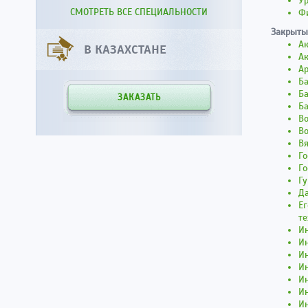
У
СМОТРЕТЬ ВСЕ СПЕЦИАЛЬНОСТИ
Ф
Закрыты
А
В КАЗАХСТАНЕ
А
А
Б
Ба
ЗАКАЗАТЬ
Ба
Во
Во
В
Г
Г
Гу
Д
Ег
те
И
Ин
И
И
И
Ин
И