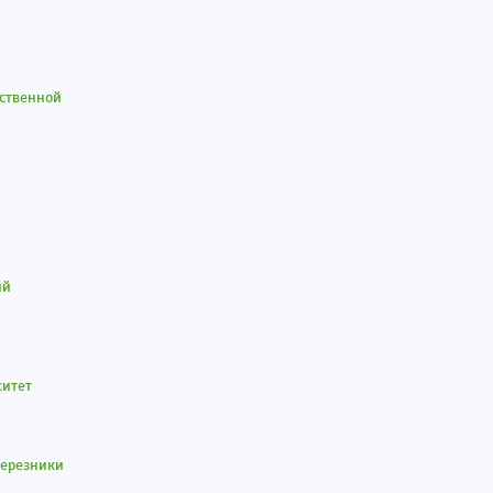
ственной
й
ситет
Березники