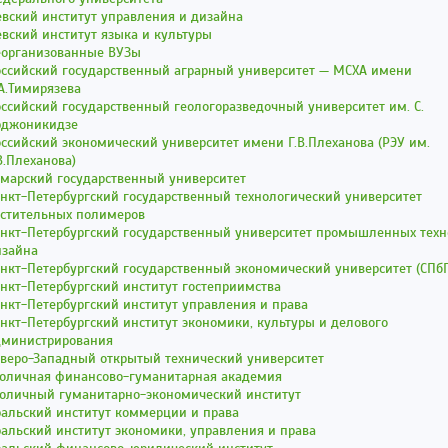
вский институт управления и дизайна
вский институт языка и культуры
еорганизованные ВУЗы
оссийский государственный аграрный университет — МСХА имени
А.Тимирязева
ссийский государственный геологоразведочный университет им. С.
рджоникидзе
ссийский экономический университет имени Г.В.Плеханова (РЭУ им.
В.Плеханова)
амарский государственный университет
нкт-Петербургский государственный технологический университет
астительных полимеров
анкт-Петербургский государственный университет промышленных техн
изайна
нкт-Петербургский государственный экономический университет (СПб
нкт-Петербургский институт гостеприимства
нкт-Петербургский институт управления и права
нкт-Петербургский институт экономики, культуры и делового
дминистрирования
еверо-Западный открытый технический университет
толичная финансово-гуманитарная академия
толичный гуманитарно-экономический институт
ральский институт коммерции и права
альский институт экономики, управления и права