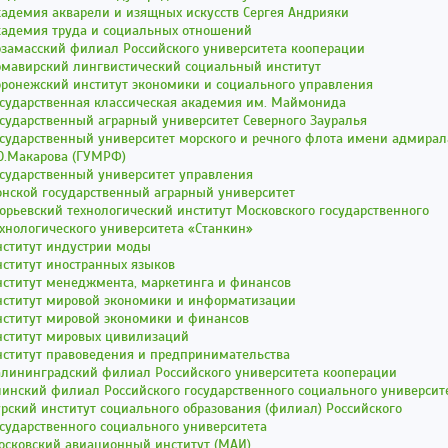
адемия акварели и изящных искусств Сергея Андрияки
кадемия труда и социальных отношений
рзамасский филиал Российского университета кооперации
рмавирский лингвистический социальный институт
оронежский институт экономики и социального управления
осударственная классическая академия им. Маймонида
сударственный аграрный университет Северного Зауралья
сударственный университет морского и речного флота имени адмирал
О.Макарова (ГУМРФ)
осударственный университет управления
онской государственный аграрный университет
орьевский технологический институт Московского государственного
хнологического университета «Станкин»
нститут индустрии моды
ститут иностранных языков
нститут менеджмента, маркетинга и финансов
нститут мировой экономики и информатизации
нститут мировой экономики и финансов
нститут мировых цивилизаций
нститут правоведения и предпринимательства
алининградский филиал Российского университета кооперации
инский филиал Российского государственного социального университ
рский институт социального образования (филиал) Российского
сударственного социального университета
осковский авиационный институт (МАИ)