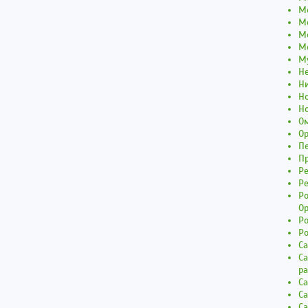
Мо
М
М
Мо
М
Не
Н
Но
Но
Ом
О
П
Пр
Р
Р
Ро
О
Ро
Р
С
Са
р
Са
Са
Са