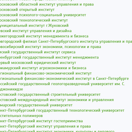
сковский областной институт управления и права
осковский открытый институт
осковский психолого-социальный университет
сковский технологический институт
униципальный институт г.Жуковский
вский институт управления и дизайна
ижегородский институт менеджмента и бизнеса
вгородский филиал Санкт-Петербургского института управления и пр
восибирский институт экономики, психологии и права
ский государственный институт сервиса
ренбургский государственный институт менеджмента
ервый московский юридический институт
иамурский институт агроэкономики и бизнеса
егиональный финансово-экономический институт
егиональный финансово-экономический институт в Санкт-Петербурге
ссийский государственный геологоразведочный университет им. С.
рджоникидзе
стовский государственный строительный университет
остовский международный институт экономики и управления
амарский государственный университет
нкт-Петербургский государственный технологический университет
астительных полимеров
нкт-Петербургский институт гостеприимства
нкт-Петербургский институт управления и права
нкт-Петербургский институт экономики, культуры и делового