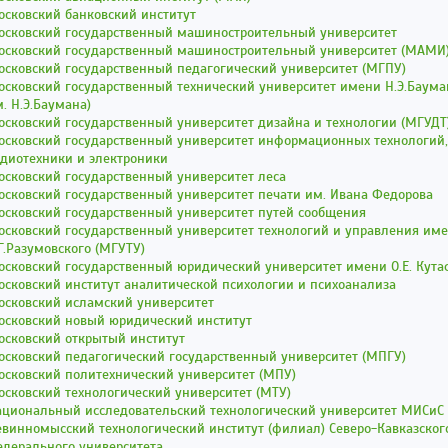
сковский банковский институт
осковский государственный машиностроительный университет
осковский государственный машиностроительный университет (МАМИ
сковский государственный педагогический университет (МГПУ)
сковский государственный технический университет имени Н.Э.Баума
. Н.Э.Баумана)
сковский государственный университет дизайна и технологии (МГУДТ
осковский государственный университет информационных технологий,
диотехники и электроники
сковский государственный университет леса
сковский государственный университет печати им. Ивана Федорова
осковский государственный университет путей сообщения
осковский государственный университет технологий и управления им
Г.Разумовского (МГУТУ)
осковский государственный юридический университет имени О.Е. Кут
сковский институт аналитической психологии и психоанализа
осковский исламский университет
осковский новый юридический институт
осковский открытый институт
сковский педагогический государственный университет (МПГУ)
осковский политехнический университет (МПУ)
сковский технологический университет (МТУ)
ациональный исследовательский технологический университет МИСиС
винномысский технологический институт (филиал) Северо-Кавказског
едерального университета