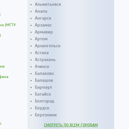
Альметьевск
Анапа
)
Ангарск
Арзамас
на (МГТУ
Армавир
)
Артем
Архангельск
Астана
Астрахань
Ачинск
ени
Балаково
афина
Балашов
Барнаул
Батайск
Белгород
Бердск
Березники
о
СМОТРЕТЬ ПО ВСЕМ ГОРОДАМ