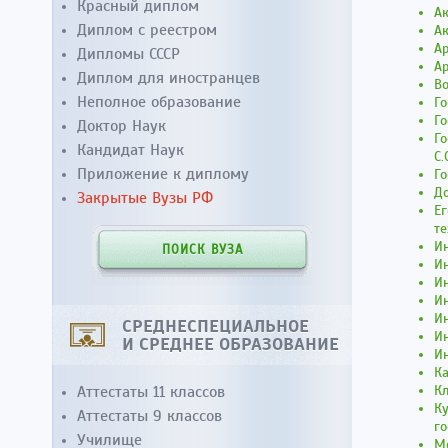
Красный диплом
Ак
Диплом с реестром
А
А
Дипломы СССР
А
Диплом для иностранцев
В
Неполное образование
Г
Го
Доктор Наук
Го
Кандидат Наук
С.
Приложение к диплому
Г
Д
Закрытые Вузы РФ
Ег
те
И
ПОИСК ВУЗА
Ин
И
И
И
СРЕДНЕСПЕЦИАЛЬНОЕ
И
И СРЕДНЕЕ ОБРАЗОВАНИЕ
И
К
Аттестаты 11 классов
Кл
Ку
Аттестаты 9 классов
го
Училище
М