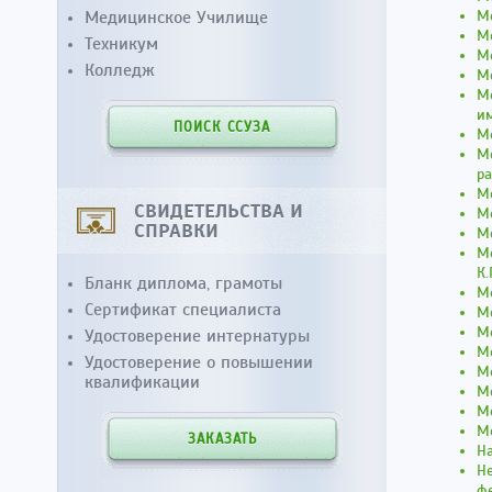
Медицинское Училище
Мо
М
Техникум
М
Колледж
Мо
Мо
им
ПОИСК ССУЗА
Мо
М
ра
Мо
СВИДЕТЕЛЬСТВА И
Мо
СПРАВКИ
М
М
К.
Бланк диплома, грамоты
М
Сертификат специалиста
Мо
М
Удостоверение интернатуры
М
Удостоверение о повышении
М
квалификации
Мо
М
Мо
ЗАКАЗАТЬ
Н
Не
ф