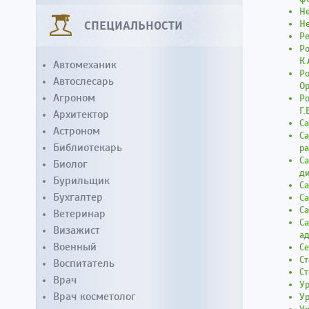
Не
СПЕЦИАЛЬНОСТИ
Не
Р
Р
К.
Автомеханик
Ро
Автослесарь
О
Агроном
Ро
Г.
Архитектор
С
Астроном
Са
Библиотекарь
р
С
Биолог
д
Бурильщик
Са
Бухгалтер
Са
Са
Ветеринар
Са
Визажист
а
Военный
С
С
Воспитатель
С
Врач
У
Врач косметолог
Ур