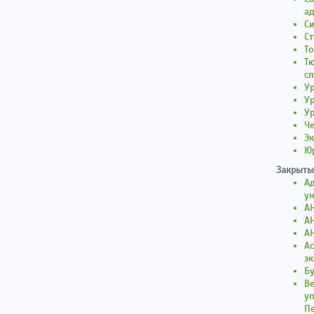
а
С
С
То
Тю
с
У
У
У
Че
Э
Ю
Закрыты
Ад
ун
АН
АН
А
Ас
эк
Бу
В
уп
Пе