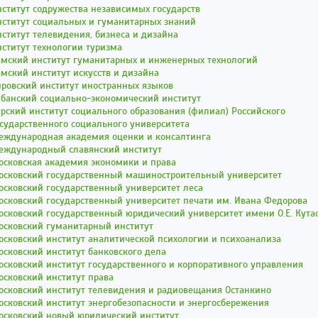
ститут содружества независимых государств
нститут социальных и гуманитарных знаний
ститут телевидения, бизнеса и дизайна
ститут технологии туризма
амский институт гуманитарных и инженерных технологий
мский институт искусств и дизайна
ровский институт иностранных языков
убанский социально-экономический институт
рский институт социального образования (филиал) Российского
сударственного социального университета
еждународная академия оценки и консалтинга
еждународный славянский институт
осковская академия экономики и права
осковский государственный машиностроительный университет
сковский государственный университет леса
сковский государственный университет печати им. Ивана Федорова
осковский государственный юридический университет имени О.Е. Кут
осковский гуманитарный институт
сковский институт аналитической психологии и психоанализа
сковский институт банковского дела
сковский институт государственного и корпоративного управления
сковский институт права
осковский институт телевидения и радиовещания Останкино
сковский институт энергобезопасности и энергосбережения
осковский новый юридический институт