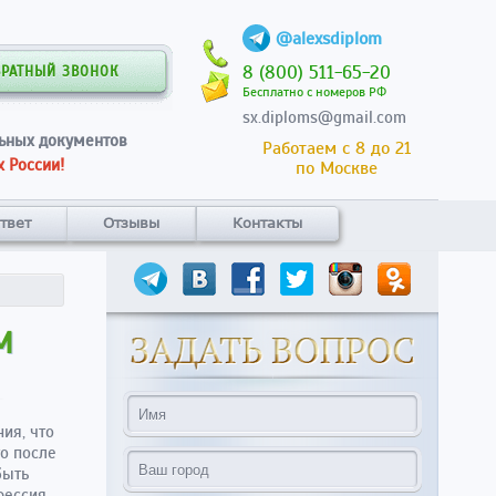
@alexsdiplom
8 (800) 511-65-20
БРАТНЫЙ ЗВОНОК
Бесплатно с номеров РФ
sx.diploms@gmail.com
ьных документов
Работаем с 8 до 21
 России!
по Москве
твет
Отзывы
Контакты
М
ия, что
то после
быть
фессия