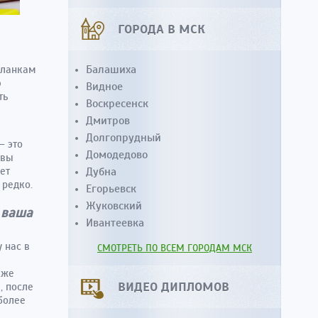
ГОРОДА В МСК
Балашиха
бланкам
ю
Видное
ть
Воскресенск
Дмитров
Долгопрудный
– это
Домодедово
 вы
ет
Дубна
 редко.
Егорьевск
Жуковский
 ваша
Ивантеевка
 нас в
СМОТРЕТЬ ПО ВСЕМ ГОРОДАМ МСК
кже
ВИДЕО ДИПЛОМОВ
, после
 более