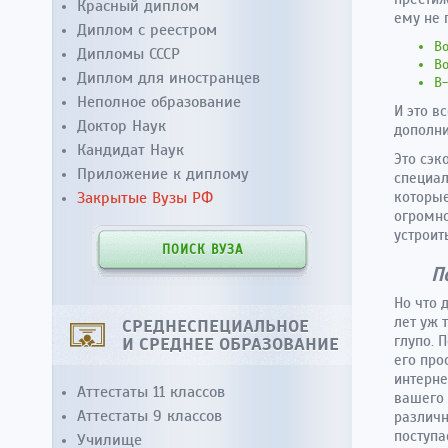
Красный диплом
ему не 
Диплом с реестром
Во
Дипломы СССР
Во
Диплом для иностранцев
В-
Неполное образование
И это в
Доктор Наук
дополн
Кандидат Наук
Это сэк
Приложение к диплому
специал
Закрытые Вузы РФ
которые
огромно
устроит
ПОИСК ВУЗА
П
Но что 
лет уж 
СРЕДНЕСПЕЦИАЛЬНОЕ
глупо. 
И СРЕДНЕЕ ОБРАЗОВАНИЕ
его про
интерне
Аттестаты 11 классов
вашего 
Аттестаты 9 классов
различн
поступа
Училище