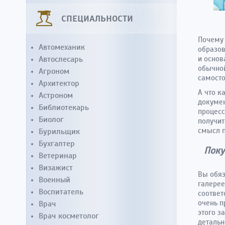
СПЕЦИАЛЬНОСТИ
Почему 
Автомеханик
образо
Автослесарь
и основ
обычной
Агроном
самосто
Архитектор
А что к
Астроном
докумен
Библиотекарь
процесс
Биолог
получит
смысл п
Бурильщик
Бухгалтер
Поку
Ветеринар
Визажист
Вы обяз
Военный
галерее
Воспитатель
соответ
очень п
Врач
этого з
Врач косметолог
детальн