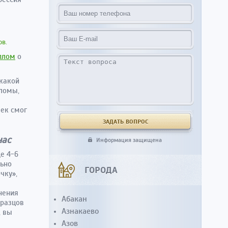
ов.
плом
о
икакой
пломы,
век смог
нас
Информация защищена
ще 4-6
льно
ГОРОДА
чку»,
нения
Абакан
бразцов
Азнакаево
, вы
Азов