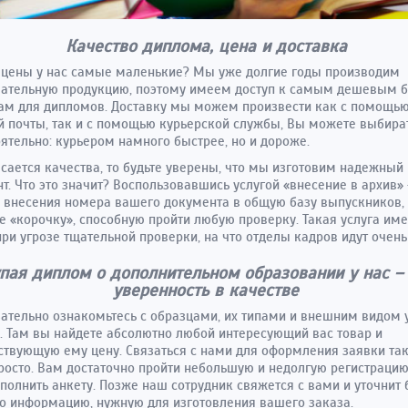
Качество диплома, цена и доставка
цены у нас самые маленькие? Мы уже долгие годы производим
вательную продукцию, поэтому имеем доступ к самым дешевым 
ам для дипломов. Доставку мы можем произвести как с помощь
 почты, так и с помощью курьерской службы, Вы можете выбира
ятельно: курьером намного быстрее, но и дороже.
асается качества, то будьте уверены, что мы изготовим надежный
т. Что это значит? Воспользовавшись услугой «внесение в архив» 
 внесения номера вашего документа в общую базу выпускников,
е «корочку», способную пройти любую проверку. Такая услуга име
ри угрозе тщательной проверки, на что отделы кадров идут очень
пая диплом о дополнительном образовании у нас –
уверенность в качестве
ательно ознакомьтесь с образцами, их типами и внешним видом у
. Там вы найдете абсолютно любой интересующий вас товар и
ствующую ему цену. Связаться с нами для оформления заявки та
росто. Вам достаточно пройти небольшую и недолгую регистрацию
аполнить анкету. Позже наш сотрудник свяжется с вами и уточнит
о информацию, нужную для изготовления вашего заказа.