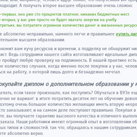
подходит. А получать второе высшее образование очень сложно:
-первых, оно уже сто процентов платное, никаких бюджетных мест.
-вторых, у вас уже просто не будет хватать энергии на учебу.
третьих, вы потратите огромное количество денег и жизненных ресурс
се абсолютно неправильно, намного легче и правильнее
купить ди
ительном высшем образовании.
ономит вам кучу ресурсов и времени, а подделку не обнаружит н
ист. Ведь сотрудники нашего сайта изготавливают идеальные ди
 пройдут любую проверку на подлинность. В нашей практике есть
е количество случаев, когда именно после покупки а у нас, чело
ься на работу, о которой лишь долго и безнадежно мечтал.
окупайте диплом о дополнительном образовании у 
делать, если такое произошло, как поступить? Обучаться в ВУЗе е
точно не вариант: в итоге потратить десяток лет на обучение дово
Поэтому очень большое количество желающих иметь вторую «коро
сто заказывают, и на самом деле поступают правильно. Покупая в
те, вы получаете гарантию высокого качества и отличного выпол
заказа. Наши работники имеют огромный опыт в изготовлении о
ых типов и сложностей, так что, обращаясь к нашим сотрудникам
ете абсолютно верно.