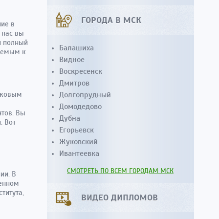
ГОРОДА В МСК
ние в
 нас вы
н полный
Балашиха
ляемым к
Видное
Воскресенск
Дмитров
аковым
Долгопрудный
Домодедово
нтов. Вы
Дубна
. Вот
Егорьевск
Жуковский
Ивантеевка
СМОТРЕТЬ ПО ВСЕМ ГОРОДАМ МСК
ии. В
венном
титута,
ВИДЕО ДИПЛОМОВ