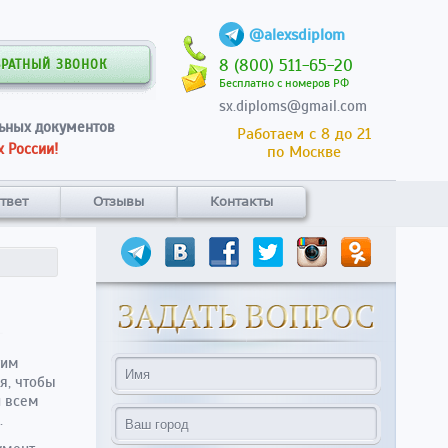
@alexsdiplom
8 (800) 511-65-20
БРАТНЫЙ ЗВОНОК
Бесплатно с номеров РФ
sx.diploms@gmail.com
ьных документов
Работаем с 8 до 21
 России!
по Москве
твет
Отзывы
Контакты
гим
я, чтобы
й всем
.