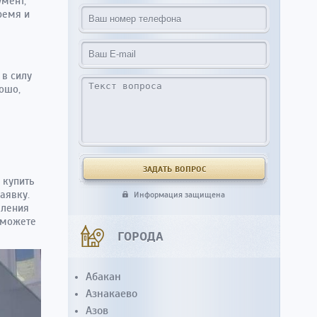
умент,
ремя и
 в силу
ошо,
 купить
аявку.
Информация защищена
мления
 можете
ГОРОДА
Абакан
Азнакаево
Азов