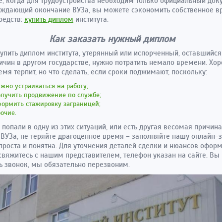
е, когда для трудоустройства необходим только официальный док
ждающий окончание ВУЗа, вы можете сэкономить собственное в
редств:
купить диплом
института.
Как заказать нужный диплом
упить диплом института, утерянный или испорченный, оставшийся
ичин в другом государстве, нужно потратить немало времени. Хор
емя терпит, но что сделать, если сроки поджимают, поскольку:
жно устраиваться на работу;
олучить продвижение по службе;
ормить стажировку заграницей;
очие.
 попали в одну из этих ситуаций, или есть другая весомая причина
ВУЗа, не теряйте драгоценное время – заполняйте нашу онлайн-з
роста и понятна. Для уточнения деталей сделки и нюансов офор
свяжитесь с нашим представителем, телефон указан на сайте. Вы
ь звонок, мы обязательно перезвоним.