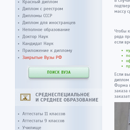
В случа
Красный диплом
подтвер
Диплом с реестром
массу с
Дипломы СССР
Диплом для иностранцев
Неполное образование
Чтобы к
Доктор Наук
ряда пр
если вр
Кандидат Наук
Приложение к диплому
ну
п
Закрытые Вузы РФ
оф
пр
ПОИСК ВУЗА
Если вы
диплом 
Форма п
заказа 
СРЕДНЕСПЕЦИАЛЬНОЕ
заказат
И СРЕДНЕЕ ОБРАЗОВАНИЕ
Аттестаты 11 классов
Аттестаты 9 классов
Училище