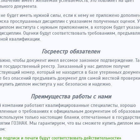
значение имеет желаемая успеваемость, это повлияет на цвет
ьного документа.
не будет иметь нужной силы, если к нему не приложено дополне
иска прослушанных дисциплин с указанием полученных оценок. У
диплом института с нужным приложением, в котором будет указа
дисциплин. Оценки будут соответствовать требованиям, предъяв
ной квалификации.
Госреестр обязателен
ажно, чтобы документ имел весомое законное подтверждение. Т
я государственный реестр. Заказанный у нас диплом получит
ствующий номер, который не находится в базе утерянных докуме
 без опасений предъявить документ для самой жесткой проверки
купить диплом института у нас безопасно и надежно.
Преимущества работы с нами
й компании работают квалифицированные специалисты, хорошо
ленные о требованиях к официальным документам об образован
используем только настоящие бланки, отпечатанные в государст
ятии ГОЗНАК. Мы гарантируем, что вы сможете купить диплом инс
ом:
е подписи и печати будут соответствовать действительности»