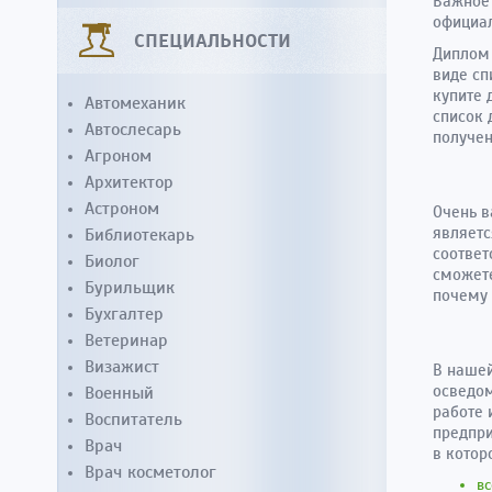
Важное 
официал
СПЕЦИАЛЬНОСТИ
Диплом 
виде сп
купите 
Автомеханик
список 
Автослесарь
получен
Агроном
Архитектор
Астроном
Очень в
являетс
Библиотекарь
соответ
Биолог
сможете
Бурильщик
почему 
Бухгалтер
Ветеринар
Визажист
В наше
осведом
Военный
работе 
Воспитатель
предпри
Врач
в котор
Врач косметолог
вс