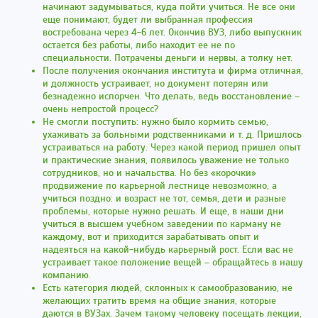
начинают задумываться, куда пойти учиться. Не все они
еще понимают, будет ли выбранная профессия
востребована через 4-6 лет. Окончив ВУЗ, либо выпускник
остается без работы, либо находит ее не по
специальности. Потрачены деньги и нервы, а толку нет.
После получения окончания института и фирма отличная,
и должность устраивает, но документ потерян или
безнадежно испорчен. Что делать, ведь восстановление –
очень непростой процесс?
Не смогли поступить: нужно было кормить семью,
ухаживать за больными родственниками и т. д. Пришлось
устраиваться на работу. Через какой период пришел опыт
и практические знания, появилось уважение не только
сотрудников, но и начальства. Но без «корочки»
продвижение по карьерной лестнице невозможно, а
учиться поздно: и возраст не тот, семья, дети и разные
проблемы, которые нужно решать. И еще, в наши дни
учиться в высшем учебном заведении по карману не
каждому, вот и приходится зарабатывать опыт и
надеяться на какой-нибудь карьерный рост. Если вас не
устраивает такое положение вещей – обращайтесь в нашу
компанию.
Есть категория людей, склонных к самообразованию, не
желающих тратить время на общие знания, которые
даются в ВУЗах. Зачем такому человеку посещать лекции,