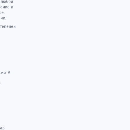
 любой
вание в
ое
чи.
степеней
ий. А
у
вар