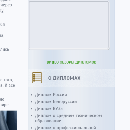
 через
ду,
ебя
та,
ились
ВИДЕО ОБЗОРЫ ДИПЛОМОВ
О ДИПЛОМАХ
е того,
а. И все
.
Диплом России
но
Диплом Белоруссии
вире.
Диплом ВУЗа
Диплом о среднем техническом
образовании
Диплом о профессиональной