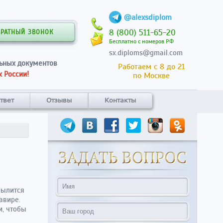
@alexsdiplom
8 (800) 511-65-20
БРАТНЫЙ ЗВОНОК
Бесплатно с номеров РФ
sx.diploms@gmail.com
ьных документов
Работаем с 8 до 21
 России!
по Москве
твет
Отзывы
Контакты
пылится
авире.
и, чтобы