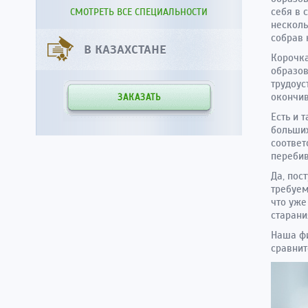
себя в 
СМОТРЕТЬ ВСЕ СПЕЦИАЛЬНОСТИ
несколь
собрав 
В КАЗАХСТАНЕ
Корочка
образов
трудоус
окончив
ЗАКАЗАТЬ
Есть и 
больших
соответ
переби
Да, пос
требуем
что уже
старани
Наша фи
сравнит