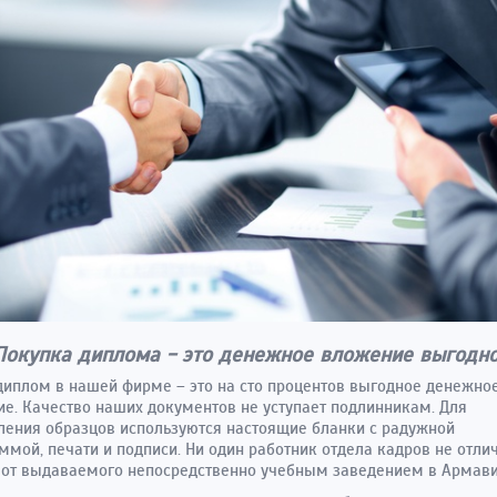
Покупка диплома - это денежное вложение выгодн
диплом в нашей фирме – это на сто процентов выгодное денежно
е. Качество наших документов не уступает подлинникам. Для
ления образцов используются настоящие бланки с радужной
ммой, печати и подписи. Ни один работник отдела кадров не отли
от выдаваемого непосредственно учебным заведением в Армави