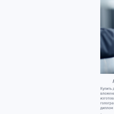
Купить 
вложени
изготов
гологра
диплом 