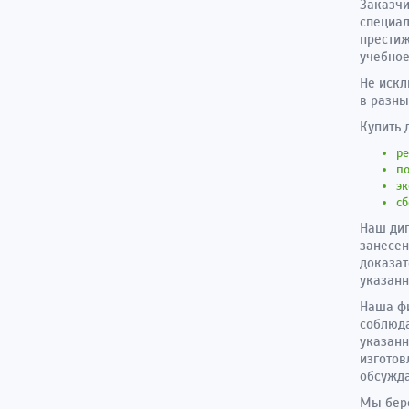
Заказчи
специал
престиж
учебное
Не искл
в разны
Купить 
р
п
эк
сб
Наш ди
занесен
доказат
указанн
Наша фи
соблюда
указанн
изготов
обсужда
Мы бере