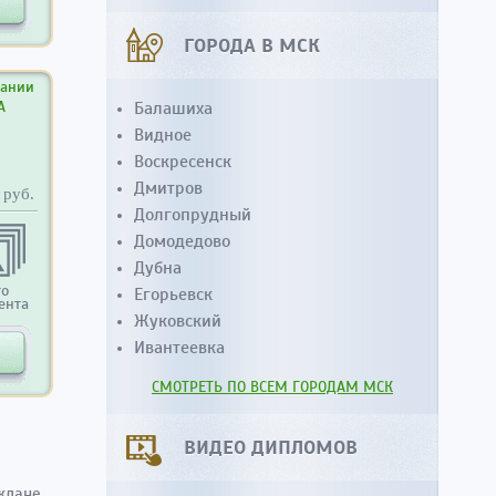
ГОРОДА В МСК
вании
А
Балашиха
Видное
Воскресенск
Дмитров
руб.
Долгопрудный
Домодедово
Дубна
то
Егорьевск
ента
Жуковский
Ивантеевка
СМОТРЕТЬ ПО ВСЕМ ГОРОДАМ МСК
ВИДЕО ДИПЛОМОВ
аждане