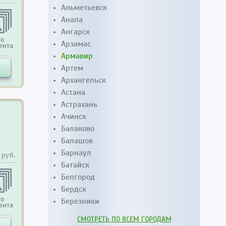
Альметьевск
Анапа
Ангарск
то
Арзамас
ента
Армавир
Артем
Архангельск
Астана
Астрахань
Ачинск
Балаково
Балашов
Барнаул
руб.
Батайск
Белгород
Бердск
то
Березники
ента
СМОТРЕТЬ ПО ВСЕМ ГОРОДАМ