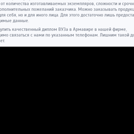
 от количества изготавливаемых экземпляров, сложности и срочн
дополнительных пожеланий заказчика. Можно заказывать продук
для себя, но и для иного лица. Для этого достаточно лишь предост
димые данные.
упить качественный диплом ВУЗа в Армавире в нашей фирме,
имо связаться с нами по указанным телефонам. Лишним такой д
ет.