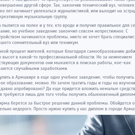
совершенно другой сфере. Так, закончив технический вуз, человек
ко лет начинает увлекаться журналистикой, или выходит на эстра
креативную музыкальную группу.
 пылится на полке и у тех, кто вроде и получил правильное для с
ание, но учебное заведение закончил совсем непрестижное. С
тройством начинаются проблемы, никто не хочет брать специалис
шего сомнительный вуз или техникум.
такой процент жителей, которые благодаря самообразованию доб
 высот в какой-то профессиональной области. Но за неимением
ствующих документов они мыкаются в поисках работы, кое-как
ваются случайными заработками.
тупить в Армавире в еще одно учебное заведение, чтобы получить
ое образование, можно. Но зачем тратить годы и годы на изучени
 давно апробировано? Да еще придется вложить немалые средств
я требуются лишь для того чтобы получить обыкновенный диплом
рма берется за быстрое решение данной проблемы. Обойдется о
ельно недорого. Просто нужно купить у нас диплом в городе Арма