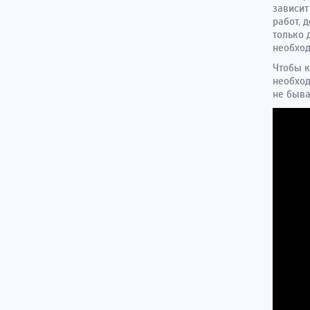
зависит
работ, 
только 
необхо
Чтобы к
необход
не быва