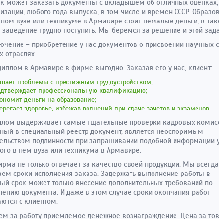
к может заказать документы с вкладышем об отличных оценках,
изации, любого года выпуска, в том числе и времен СССР. Образо
ном вузе или техникуме в Армавире стоит немалые деньги, в так
 заведение трудно поступить. Мы беремся за решение и этой зада
ючение – приобретение у нас документов о присвоении научных 
х отраслях.
диплом в Армавире в фирме выгодно. Заказав его у нас, клиент:
ешает проблемы с престижным трудоустройством;
одтверждает профессиональную квалификацию;
ономит деньги на образование;
ерегает здоровье, избежав волнений при сдаче зачетов и экзаменов.
плом выдерживает самые тщательные проверки кадровых комисс
ный в специальный реестр документ, является неоспоримым
ельством подлинности при запрашивании подобной информации 
ого в нем вуза или техникума в Армавире.
рма не только отвечает за качество своей продукции. Мы всегда
ем сроки исполнения заказа. Задержать выполнение работы в
ый срок может только внесение дополнительных требований по
лению документа. И даже в этом случае сроки окончания работ
ются с клиентом.
м за работу приемлемое денежное вознаграждение. Цена за то