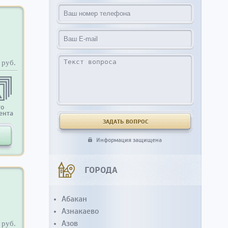
руб.
то
ента
Информация защищена
ГОРОДА
Абакан
Азнакаево
Азов
руб.