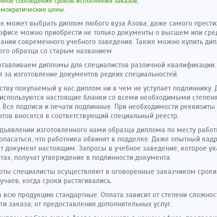
чное соблюдение сроков исполнения заказов;
емократические цены.
к может выбрать диплом любого вуза Азова, даже самого прести
офисе можно приобрести не только документы о высшем или ср
ании современного учебного заведения. Также можно купить ди
ого образца со старым названием.
тавливаем дипломы для специалистов различной квалификации.
 за изготовление документов редких специальностей.
ству покупаемый у нас диплом ни в чем не уступает подлиннику. 
используются настоящие бланки со всеми необходимыми степен
 Все подписи и печати подлинные. При необходимости реквизиты
тов вносятся в соответствующий специальный реестр.
дъявлении изготовленного нами образца диплома по месту работ
опасаться, что работника обвинят в подделке. Даже опытный кад
т документ настоящим. Запросы в учебное заведение, которое ук
тах, получат утверждение в подлинности документа.
оты специалисты осуществляют в оговоренные заказчиком сроки
учаев, когда сроки растягивались.
 всю продукцию стандартные. Оплата зависит от степени сложнос
ти заказа; от предоставления дополнительных услуг.