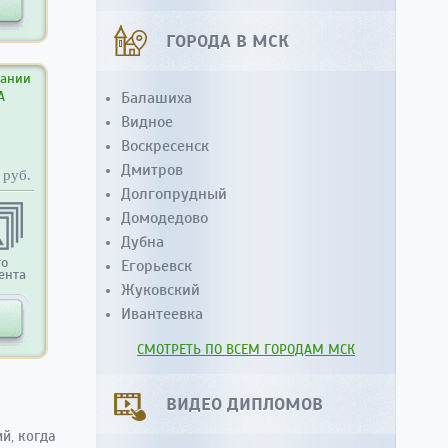
ГОРОДА В МСК
вании
А
Балашиха
Видное
Воскресенск
Дмитров
руб.
Долгопрудный
Домодедово
Дубна
то
Егорьевск
ента
Жуковский
Ивантеевка
СМОТРЕТЬ ПО ВСЕМ ГОРОДАМ МСК
ВИДЕО ДИПЛОМОВ
й, когда