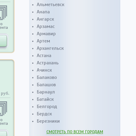
Альметьевск
Анапа
Ангарск
то
Арзамас
ента
Армавир
Артем
Архангельск
Астана
Астрахань
Ачинск
Балаково
Балашов
Барнаул
руб.
Батайск
Белгород
Бердск
то
Березники
ента
СМОТРЕТЬ ПО ВСЕМ ГОРОДАМ