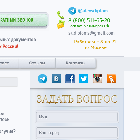
@alexsdiplom
8 (800) 511-65-20
БРАТНЫЙ ЗВОНОК
Бесплатно с номеров РФ
sx.diploms@gmail.com
ьных документов
Работаем с 8 до 21
 России!
по Москве
твет
Отзывы
Контакты
ой
чтобы
олучия?