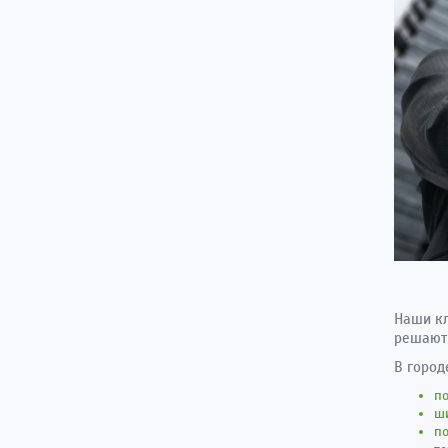
Наши кл
решают
В город
по
ши
п