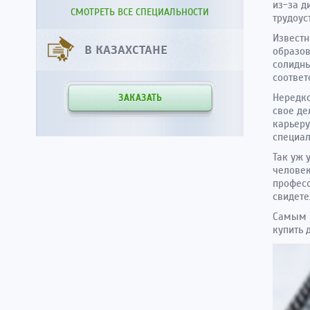
из-за д
СМОТРЕТЬ ВСЕ СПЕЦИАЛЬНОСТИ
трудоус
Известн
В КАЗАХСТАНЕ
образов
солидны
соответ
Нередко
ЗАКАЗАТЬ
свое де
карьеру
специал
Так уж 
человек
професс
свидете
Самым п
купить 