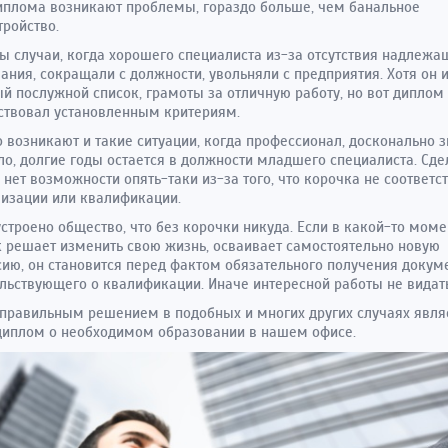
иплома возникают проблемы, гораздо больше, чем банальное
тройство.
ы случаи, когда хорошего специалиста из-за отсутствия надлежа
ания, сокращали с должности, увольняли с предприятия. Хотя он 
й послужной список, грамоты за отличную работу, но вот диплом
ствовал установленным критериям.
 возникают и такие ситуации, когда профессионал, досконально
ло, долгие годы остается в должности младшего специалиста. Сде
 нет возможности опять-таки из-за того, что корочка не соответс
изации или квалификации.
устроено общество, что без корочки никуда. Если в какой-то моме
 решает изменить свою жизнь, осваивает самостоятельно новую
ию, он становится перед фактом обязательного получения докуме
льствующего о квалификации. Иначе интересной работы не видать
равильным решением в подобных и многих других случаях явля
диплом о необходимом образовании в нашем офисе.