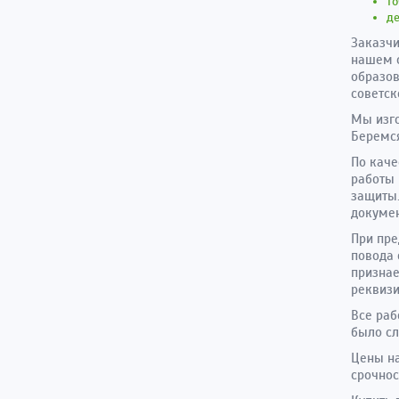
то
д
Заказчи
нашем 
образов
советск
Мы изго
Беремся
По каче
работы 
защиты.
докумен
При пре
повода 
признае
реквизи
Все раб
было сл
Цены на
срочнос