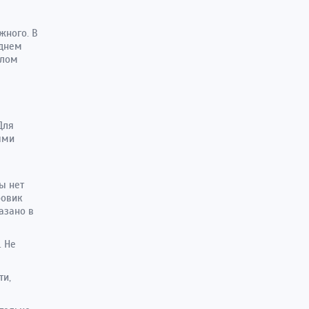
жного. В
еднем
плом
Для
ями
ы нет
ровик
азано в
. Не
ти,