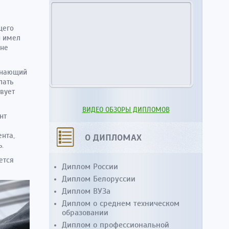
щего
и имел
 не
 знающий
лать
твует
ВИДЕО ОБЗОРЫ ДИПЛОМОВ
нт
О ДИПЛОМАХ
нта,
.
ется
Диплом России
Диплом Белоруссии
Диплом ВУЗа
Диплом о среднем техническом
образовании
Диплом о профессиональной