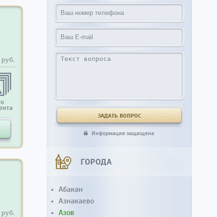
руб.
то
ента
Информация защищена
ГОРОДА
Абакан
Азнакаево
Азов
руб.