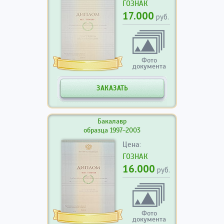
ГОЗНАК
17.000
руб.
Фото
документа
ЗАКАЗАТЬ
Бакалавр
образца 1997-2003
Цена:
ГОЗНАК
16.000
руб.
Фото
документа