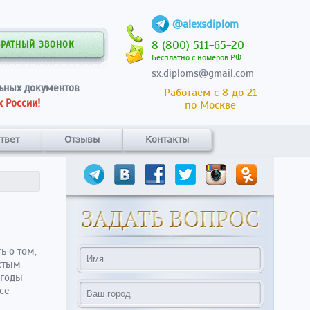
@alexsdiplom
8 (800) 511-65-20
БРАТНЫЙ ЗВОНОК
Бесплатно с номеров РФ
sx.diploms@gmail.com
ьных документов
Работаем с 8 до 21
 России!
по Москве
твет
Отзывы
Контакты
ь о том,
остым
 годы
се