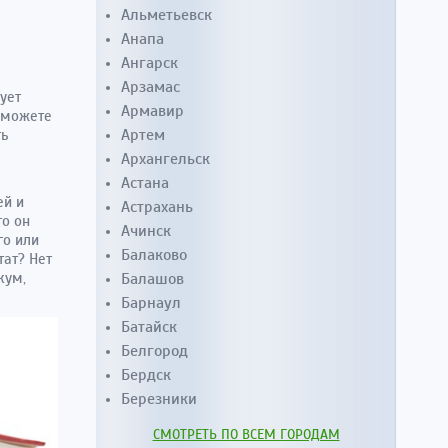
Альметьевск
Анапа
Ангарск
Арзамас
ует
Армавир
 можете
Артем
ть
Архангельск
Астана
ей и
Астрахань
то он
Ачинск
го или
Балаково
тат? Нет
кум,
Балашов
Барнаул
Батайск
Белгород
Бердск
Березники
СМОТРЕТЬ ПО ВСЕМ ГОРОДАМ