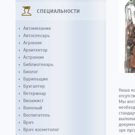
СПЕЦИАЛЬНОСТИ
Автомеханик
Автослесарь
Агроном
Архитектор
Астроном
Библиотекарь
Биолог
Бурильщик
Бухгалтер
Наша ко
Ветеринар
отсутст
Визажист
Мы изго
необхо
Военный
стандар
Воспитатель
выполни
Врач
докумен
Врач косметолог
зря пу