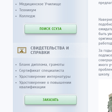
предлаг
Медицинское Училище
Техникум
Колледж
Наверня
подобно
ожидать
ПОИСК ССУЗА
быть ув
оригина
работод
СВИДЕТЕЛЬСТВА И
За годы
СПРАВКИ
подписе
соверше
Бланк диплома, грамоты
иного у
проблем
Сертификат специалиста
школу.
Удостоверение интернатуры
Удостоверение о повышении
квалификации
ЗАКАЗАТЬ