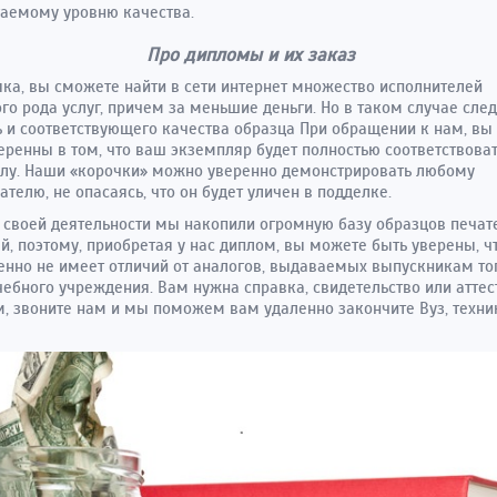
аемому уровню качества.
Про дипломы и их заказ
ка, вы сможете найти в сети интернет множество исполнителей
го рода услуг, причем за меньшие деньги. Но в таком случае след
 и соответствующего качества образца При обращении к нам, вы
еренны в том, что ваш экземпляр будет полностью соответствова
лу. Наши «корочки» можно уверенно демонстрировать любому
ателю, не опасаясь, что он будет уличен в подделке.
 своей деятельности мы накопили огромную базу образцов печат
й, поэтому, приобретая у нас диплом, вы можете быть уверены, ч
нно не имеет отличий от аналогов, выдаваемых выпускникам то
чебного учреждения. Вам нужна справка, свидетельство или аттес
, звоните нам и мы поможем вам удаленно закончите Вуз, техни