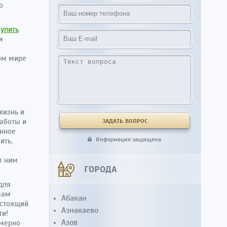
о
купить
и
ном мире
жизнь и
работы и
енное
Информация защищена
ить,
к ним
ГОРОДА
для
вам
Абакан
астоящий
Азнакаево
ти!
Азов
змерно