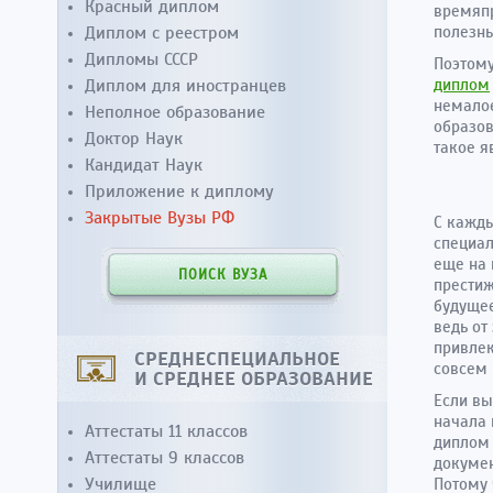
Красный диплом
времяпр
Диплом с реестром
полезны
Дипломы СССР
Поэтому
Диплом для иностранцев
диплом
немалое
Неполное образование
образов
Доктор Наук
такое я
Кандидат Наук
Приложение к диплому
Закрытые Вузы РФ
С кажд
специал
еще на 
ПОИСК ВУЗА
престиж
будущее
ведь от
привлек
СРЕДНЕСПЕЦИАЛЬНОЕ
совсем 
И СРЕДНЕЕ ОБРАЗОВАНИЕ
Если вы
начала 
Аттестаты 11 классов
диплом 
Аттестаты 9 классов
докумен
Училище
Потому 