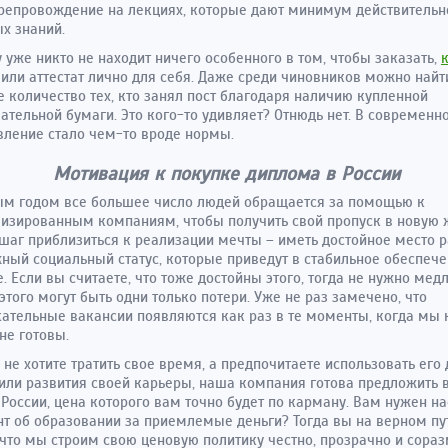
епровождение на лекциях, которые дают минимум действительн
х знаний.
 уже никто не находит ничего особенного в том, чтобы заказать,
или аттестат лично для себя. Даже среди чиновников можно найт
 количество тех, кто занял пост благодаря наличию купленной
ательной бумаги. Это кого-то удивляет? Отнюдь нет. В современ
вление стало чем-то вроде нормы.
Мотивация к покупке диплома в России
ым годом все большее число людей обращается за помощью к
изированным компаниям, чтобы получить свой пропуск в новую 
шаг приблизиться к реализации мечты – иметь достойное место 
ный социальный статус, которые приведут в стабильное обеспеч
. Если вы считаете, что тоже достойны этого, тогда не нужно медл
 этого могут быть одни только потери. Уже не раз замечено, что
ательные вакансии появляются как раз в те моменты, когда мы 
не готовы.
 не хотите тратить свое время, а предпочитаете использовать его 
или развития своей карьеры, наша компания готова предложить 
России, цена которого вам точно будет по карману. Вам нужен н
т об образовании за приемлемые деньги? Тогда вы на верном пу
что мы строим свою ценовую политику честно, прозрачно и сора