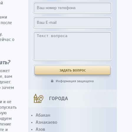
ой
нами
 после
у,
ейчас о
ать?
Может
е, вам
Информация защищена
денег.
о зачем
ГОРОДА
и и не
допускать
нную
Абакан
ендуем
Азнакаево
мление
Азов
те и