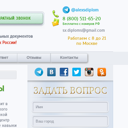
@alexsdiplom
8 (800) 511-65-20
БРАТНЫЙ ЗВОНОК
Бесплатно с номеров РФ
sx.diploms@gmail.com
ьных документов
Работаем с 8 до 21
 России!
по Москве
твет
Отзывы
Контакты
РЫ
ит в
кого
ской
центр
е навыки