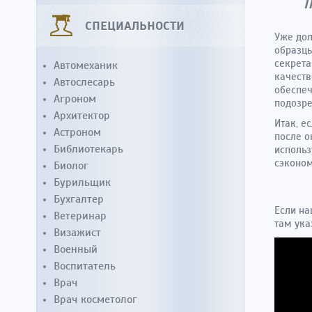
П
СПЕЦИАЛЬНОСТИ
Уже дол
образцы
секрета
Автомеханик
качеств
Автослесарь
обеспеч
Агроном
подозре
Архитектор
Итак, е
Астроном
после о
Библиотекарь
использ
сэконом
Биолог
Бурильщик
Бухгалтер
Если на
Ветеринар
там ука
Визажист
Военный
Воспитатель
Врач
Врач косметолог