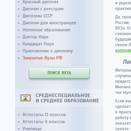
Красный диплом
и укреп
Диплом с реестром
практик
Дипломы СССР
Да, про
Диплом для иностранцев
России,
ВУЗа. О
Неполное образование
сэконом
Доктор Наук
будущий
Кандидат Наук
своем б
коллед
Приложение к диплому
Закрытые Вузы РФ
Пок
Интерна
ПОИСК ВУЗА
случить
придетс
Именно 
так муч
СРЕДНЕСПЕЦИАЛЬНОЕ
И СРЕДНЕЕ ОБРАЗОВАНИЕ
Если вы
сделает
к практ
Аттестаты 11 классов
работу 
Аттестаты 9 классов
заказат
Училище
заказа 