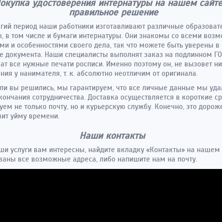
окупка удостоверения интернатуры на нашем сайте
правильное решение
гий период наши работники изготавливают различные образова
, в том числе и бумаги интернатуры. Они знакомы со всеми во
ми и особенностями своего дела, так что можете быть уверены в
е документа. Наши специалисты выполнят заказ на подлинном Г
ат все нужные печати росписи. Именно поэтому он, не вызовет н
ния у нанимателя, т. к. абсолютно неотличим от оригинала.
сли вы решились, мы гарантируем, что все личные данные мы уд
кончания сотрудничества. Доставка осуществляется в короткие ср
уем не только почту, но и курьерскую службу. Конечно, это дороже
ит уйму времени.
Наши контакты
ши услуги вам интересны, найдите вкладку «Контакты» на нашем 
заны все возможные адреса, либо напишите нам на почту.