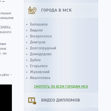
 –
ГОРОДА В МСК
тельные
зможными
Балашиха
ОЗНАКе,
Видное
икакого
Воскресенск
Дмитров
алим
Долгопрудный
оки:
, но
Домодедово
Дубна
Егорьевск
Жуковский
сайте -
Ивантеевка
СМОТРЕТЬ ПО ВСЕМ ГОРОДАМ МСК
ВИДЕО ДИПЛОМОВ