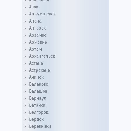
Азнакаево
Азов
Альметьевск
Анапа
Ангарск
Арзамас
Армавир
Артем
Архангельск
Астана
Астрахань
Ачинск
Балаково
Балашов
Барнаул
Батайск
Белгород
Бердск
Березники