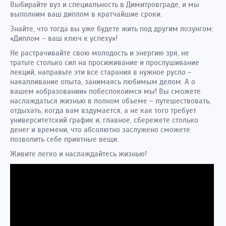
Выбирайте вуз и специальность в Димитровграде, и мы
выполним ваш диплом в кратчайшие сроки.
Знайте, что тогда вы уже будете жить под другим лозунгом:
«Диплом – ваш ключ к успеху»!
Не растрачивайте свою молодость и энергию зря, не
тратьте столько сил на просиживание и прослушивание
лекций, направьте эти все старания в нужное русло –
накапливание опыта, занимаясь любимым делом. А о
вашем «образовании» побеспокоимся мы! Вы сможете
наслаждаться жизнью в полном объеме – путешествовать,
отдыхать, когда вам вздумается, а не как того требует
университетский график и, главное, сбережете столько
денег и времени, что абсолютно заслужено сможете
позволить себе приятные вещи.
Живите легко и наслаждайтесь жизнью!