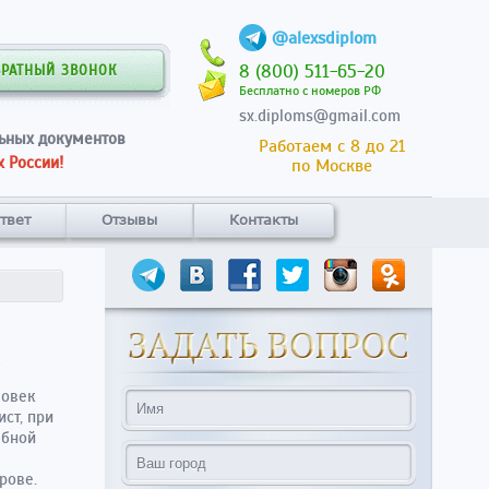
@alexsdiplom
8 (800) 511-65-20
БРАТНЫЙ ЗВОНОК
Бесплатно с номеров РФ
sx.diploms@gmail.com
ьных документов
Работаем с 8 до 21
 России!
по Москве
твет
Отзывы
Контакты
ловек
ст, при
ебной
рове.