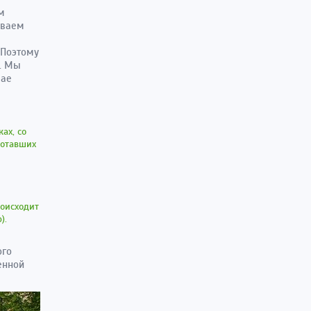
м
ываем
 Поэтому
а. Мы
чае
ах, со
ботавших
роисходит
).
ого
енной