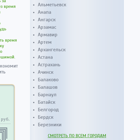
 за
Альметьевск
ез время
Анапа
и
Ангарск
е
Арзамас
удь
Армавир
ть время
Артем
ку
Архангельск
го
Астана
решимой.
Астрахань
экономит
ить
Ачинск
Балаково
Балашов
Барнаул
Батайск
Белгород
Бердск
руб.
Березники
СМОТРЕТЬ ПО ВСЕМ ГОРОДАМ