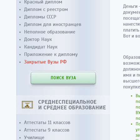
Красный диплом
Деньги 
Диплом с реестром
докумен
Дипломы СССР
посещат
Диплом для иностранцев
нанести
платить
Неполное образование
Вот и в
Доктор Наук
Кандидат Наук
Приложение к диплому
Образов
Закрытые Вузы РФ
возможн
должнос
имя и п
ПОИСК ВУЗА
высшего
покупке
Вы
СРЕДНЕСПЕЦИАЛЬНОЕ
по
И СРЕДНЕЕ ОБРАЗОВАНИЕ
по
ВУ
по
Аттестаты 11 классов
По
Аттестаты 9 классов
ут
за
Училище