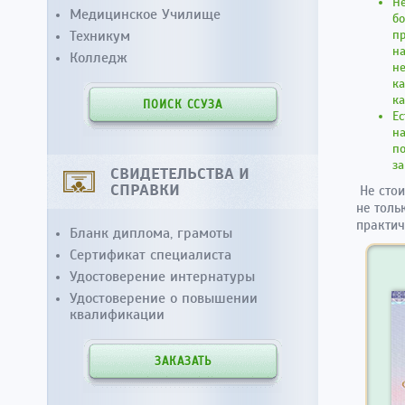
Не
Медицинское Училище
бо
Техникум
пр
на
Колледж
не
ка
ка
ПОИСК ССУЗА
Ес
на
по
за
СВИДЕТЕЛЬСТВА И
СПРАВКИ
Не стои
не толь
практич
Бланк диплома, грамоты
Сертификат специалиста
Удостоверение интернатуры
Удостоверение о повышении
квалификации
ЗАКАЗАТЬ