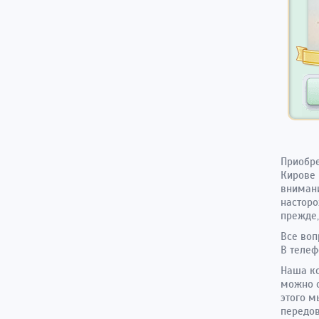
Приобре
Кирове
внимани
насторо
прежде,
Все воп
В телеф
Наша ко
можно с
этого м
передов