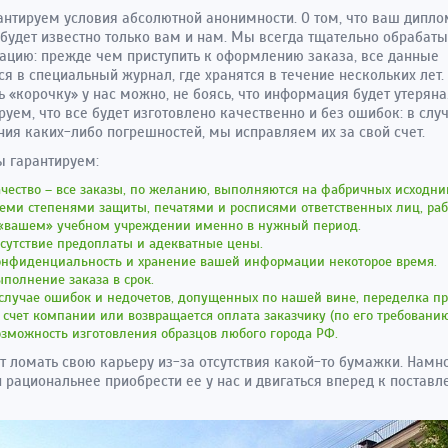
нтируем условия абсолютной анонимности. О том, что ваш дипло
 будет известно только вам и нам. Мы всегда тщательно обрабат
цию: прежде чем приступить к оформлению заказа, все данные
ся в специальный журнал, где хранятся в течение нескольких лет.
ь «корочку» у нас можно, не боясь, что информация будет утерян
руем, что все будет изготовлено качественно и без ошибок: в слу
ия каких-либо погрешностей, мы исправляем их за свой счет.
ы гарантируем:
чество – все заказы, по желанию, выполняются на фабричных исходник
еми степенями защиты, печатями и росписями ответственных лиц, ра
 «вашем» учебном учреждении именно в нужный период.
сутствие предоплаты и адекватные цены.
онфиденциальность и хранение вашей информации некоторое время.
полнение заказа в срок.
случае ошибок и недочетов, допущенных по нашей вине, переделка п
 счет компании или возвращается оплата заказчику (по его требованию
зможность изготовления образцов любого города РФ.
т ломать свою карьеру из-за отсутствия какой-то бумажки. Намн
 рациональнее приобрести ее у нас и двигаться вперед к поставл