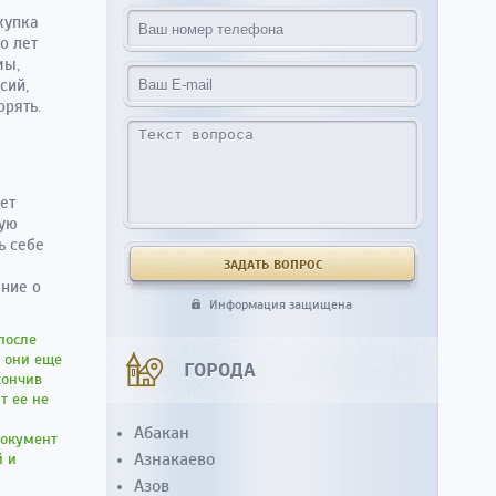
купка
о лет
мы,
сий,
орять.
ет
шую
ь себе
ение о
Информация защищена
после
е они еще
ГОРОДА
кончив
т ее не
Абакан
документ
Азнакаево
й и
Азов