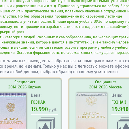
 смогли получить образование: нужно было кормить семью, ухаживать
льными родственниками и т. д. Пришлось устраиваться на работу. Чер
ишел опыт и практические знания, появилось уважение сотрудников 
чальства. Но без образования продвижение по карьерной лестнице
возможно, а учиться поздно. В наше время учеба в ВУЗе по карману н
ждому, вот и приходится зарабатывать опыт и надеяться на какой-ниб
рьерный рост.
ть категория людей, склонных к самообразованию, не желающих трати
 ненужные знания, которые даются в институтах. Зачем такому челове
сещать лекции, если он сам может освоить программу любого учебно
ведения. Остается формальность, но формальность, кажущаяся нераз
т отчаиваться, выход есть – обратиться за помощью к нам - это с
ко время, но и деньги. Только у нас вы с легкостью можете оформ
ески любой диплом, выбрав образец по своему усмотрению.
Специалист
Специалист
2014-2026 Киржач
2014-2026 Москва
Цена:
Цена:
ГОЗНАК
ГОЗНАК
19.990
19.990
руб.