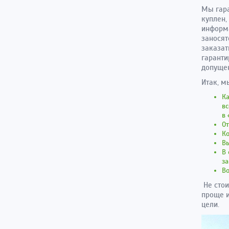
Мы гара
куплен,
информа
заносят
заказат
гаранти
допущен
Итак, м
Ка
вс
в
От
К
Вы
В 
за
Во
Не стои
проще и
цели.