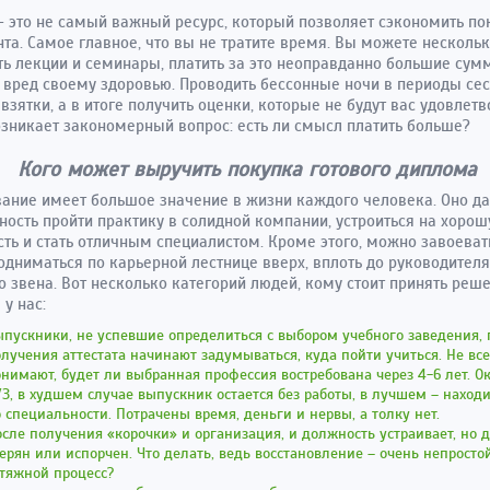
– это не самый важный ресурс, который позволяет сэкономить по
та. Самое главное, что вы не тратите время. Вы можете нескольк
ь лекции и семинары, платить за это неоправданно большие сум
 вред своему здоровью. Проводить бессонные ночи в периоды сес
 взятки, а в итоге получить оценки, которые не будут вас удовлетв
озникает закономерный вопрос: есть ли смысл платить больше?
Кого может выручить покупка готового диплома
ание имеет большое значение в жизни каждого человека. Оно да
ость пройти практику в солидной компании, устроиться на хоро
ть и стать отличным специалистом. Кроме этого, можно завоеват
одниматься по карьерной лестнице вверх, вплоть до руководителя
 звена. Вот несколько категорий людей, кому стоит принять реш
 у нас:
пускники, не успевшие определиться с выбором учебного заведения, 
лучения аттестата начинают задумываться, куда пойти учиться. Не вс
нимают, будет ли выбранная профессия востребована через 4-6 лет. О
З, в худшем случае выпускник остается без работы, в лучшем – находи
 специальности. Потрачены время, деньги и нервы, а толку нет.
сле получения «корочки» и организация, и должность устраивает, но 
ерян или испорчен. Что делать, ведь восстановление – очень непросто
тяжной процесс?