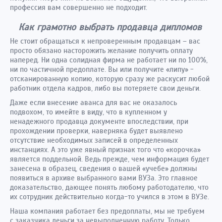
профессия вам совершенно не подходит.
Как грамотно выбрать продавца дипломов
Не стоит обращаться к непроверенным продавцам – вас
просто обязано насторожить желание получить оплату
наперед. Ни одна солидная фирма не работает ни по 100%,
ни по частичной предоплате. Вы или получите «липу» -
отсканированную копию, которую сразу же раскусит любой
работник отдела кадров, либо вы потеряете свои деньги.
Даже если внесение аванса для вас не оказалось
подвохом, то имейте в виду, что в купленном у
ненадежного продавца документе впоследствии, при
прохождении проверки, наверняка будет выявлено
отсутствие необходимых записей в определенных
инстанциях. А это уже явный признак того что «корочка»
является поддельной. Ведь прежде, чем информация будет
занесена в образец, сведения о вашей «учебе» должны
появиться в архиве выбранного вами ВУЗа. Это главное
доказательство, дающее понять любому работодателю, что
их сотрудник действительно когда-то учился в этом в ВУЗе.
Наша компания работает без предоплаты, мы не требуем
с заказчика деньги за невыполненную работу. Только