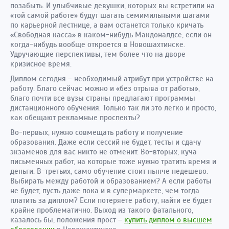
позабыть. И улыбчивые девушки, которых вы встретили на
«той самой работе» будут шагать семимильными шагами
по карьерной лестнице, а вам останется только кричать
«Свободная касса» в каком-нибудь Макдоналдсе, если он
когда-нибудь вообще откроется в Новошахтинске.
Удручающие перспективы, тем более что на дворе
кризисное время.
Диплом сегодня – необходимый атрибут при устройстве на
работу. Благо сейчас можно и «без отрыва от работы»,
благо почти все вузы страны предлагают программы
дистанционного обучения. Только так ли это легко и просто,
как обещают рекламные проспекты?
Во-первых, нужно совмещать работу и получение
образования. Даже если сессий не будет, тесты и сдачу
экзаменов для вас никто не отменит. Во-вторых, куча
письменных работ, на которые тоже нужно тратить время и
деньги. В-третьих, само обучение стоит нынче недешево.
Выбирать между работой и образованием? А если работы
не будет, пусть даже пока и в супермаркете, чем тогда
платить за диплом? Если потеряете работу, найти ее будет
крайне проблематично. Выход из такого фатального,
казалось бы, положения прост –
купить диплом о высшем