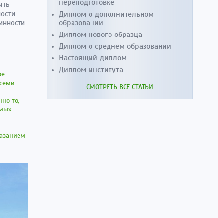
переподготовке
ыть
ности
Диплом о дополнительном
образовании
линности
Диплом нового образца
Диплом о среднем образовании
Настоящий диплом
Диплом института
ое
всеми
СМОТРЕТЬ ВСЕ СТАТЬИ
но то,
емых
казанием