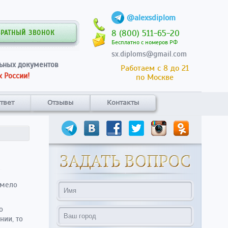
@alexsdiplom
8 (800) 511-65-20
БРАТНЫЙ ЗВОНОК
Бесплатно с номеров РФ
sx.diploms@gmail.com
ьных документов
Работаем с 8 до 21
 России!
по Москве
твет
Отзывы
Контакты
смело
о
нии, то