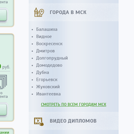
ента
ГОРОДА В МСК
Балашиха
Видное
Воскресенск
Дмитров
Долгопрудный
0
Домодедово
руб.
Дубна
Егорьевск
Жуковский
то
Ивантеевка
ента
СМОТРЕТЬ ПО ВСЕМ ГОРОДАМ МСК
ВИДЕО ДИПЛОМОВ
вании