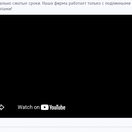
льно сжатые сроки. Наша фирма работает только с подлинными
нтами!