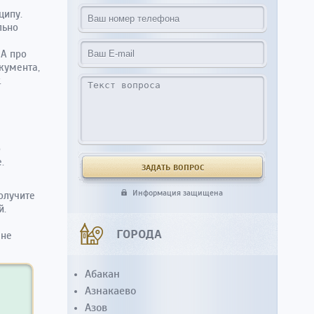
ципу.
льно
 А про
кумента,
.
о
.
Информация защищена
олучите
й.
ГОРОДА
 не
Абакан
Азнакаево
Азов