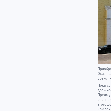
Приобре
Оказыва
время и
Пока св
должнос
Преимущ
очень д
этого д
компани