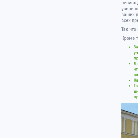
репутац
уверенн
ваших д
всех пр
Так что
Кроме т
З
уч
п
Дл
чт
в
Кв
Го
дн
п