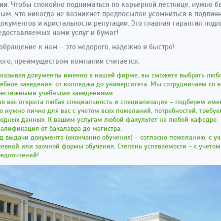
ии. Чтобы спокойно подниматься по карьерной лестнице, нужно б
ым, что никогда не возникнет предпосылок усомниться в подлин
окументов и кристальности репутации. Это главная гарантия под
едоставляемых нами услуг и бумаг!
 обращение к нам – это недорого, надежно и быстро!
ого, преимуществом компании считается:
аказывая документы именно в нашей фирме, вы сможете выбрать люб
ебное заведение: от колледжа до университета. Мы сотрудничаем со 
рестижными учебными заведениями.
я вас открыта любая специальность и специализация – подберем имен
о нужно лично для вас с учетом всех пожеланий, потребностей, требу
водных данных. К вашим услугам любой факультет на любой кафедре.
алификация от бакалавра до магистра.
д выдачи документа (окончание обучения) – согласно пожеланию, с у
евной или заочной формы обучения. Степень успеваемости – с учетом
редпочтений!