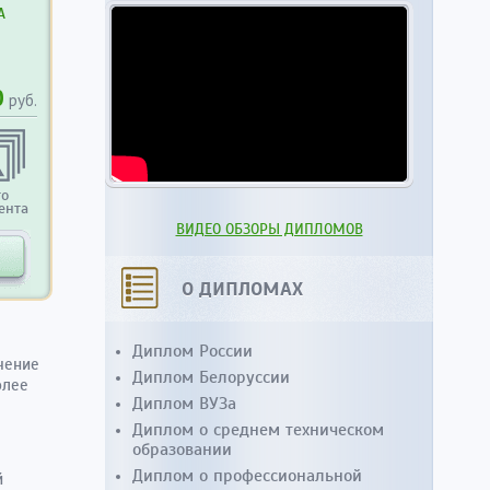
А
0
руб.
то
ента
ВИДЕО ОБЗОРЫ ДИПЛОМОВ
О ДИПЛОМАХ
Диплом России
учение
Диплом Белоруссии
олее
Диплом ВУЗа
Диплом о среднем техническом
образовании
Диплом о профессиональной
й