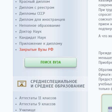
квалифи
Красный диплом
совреме
Диплом с реестром
При тру
Дипломы СССР
спросят
Диплом для иностранцев
соискат
прием н
Неполное образование
подтвер
Доктор Наук
А что ж
Кандидат Наук
Приложение к диплому
Закрытые Вузы РФ
Прежде 
меньше,
Приобре
ПОИСК ВУЗА
Обратив
бумаги 
Предост
СРЕДНЕСПЕЦИАЛЬНОЕ
учебных
И СРЕДНЕЕ ОБРАЗОВАНИЕ
только 
Аттестаты 11 классов
Аттестаты 9 классов
Училище