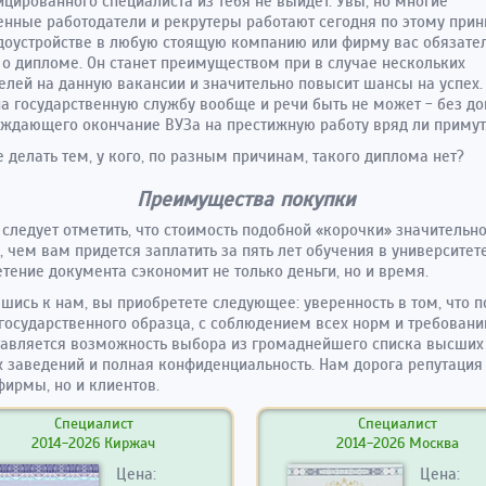
цированного специалиста из тебя не выйдет. Увы, но многие
нные работодатели и рекрутеры работают сегодня по этому прин
доустройстве в любую стоящую компанию или фирму вас обязате
 о дипломе. Он станет преимуществом при в случае нескольких
елей на данную вакансии и значительно повысит шансы на успех.
а государственную службу вообще и речи быть не может - без до
ждающего окончание ВУЗа на престижную работу вряд ли примут
е делать тем, у кого, по разным причинам, такого диплома нет?
Преимущества покупки
следует отметить, что стоимость подобной «корочки» значительн
 чем вам придется заплатить за пять лет обучения в университете
тение документа сэкономит не только деньги, но и время.
шись к нам, вы приобретете следующее: уверенность в том, что п
государственного образца, с соблюдением всех норм и требовани
авляется возможность выбора из громаднейшего списка высших
 заведений и полная конфиденциальность. Нам дорога репутация
фирмы, но и клиентов.
Специалист
Специалист
2014-2026 Киржач
2014-2026 Москва
Цена:
Цена: