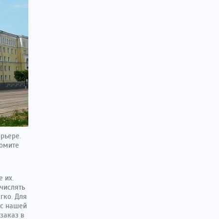
рьере.
номите
е их.
числять
гко. Для
ис нашей
заказ в