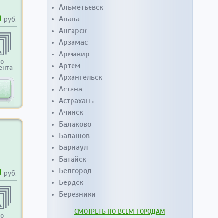
Альметьевск
0
Анапа
руб.
Ангарск
Арзамас
Армавир
то
Артем
ента
Архангельск
Астана
Астрахань
Ачинск
Балаково
Балашов
Барнаул
Батайск
0
Белгород
руб.
Бердск
Березники
СМОТРЕТЬ ПО ВСЕМ ГОРОДАМ
то