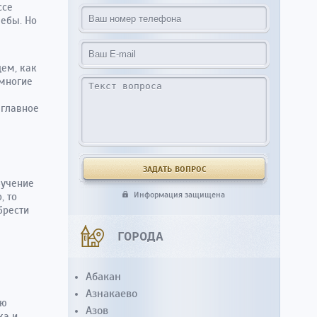
ссе
ебы. Но
щем, как
 многие
 главное
бучение
Информация защищена
, то
брести
ГОРОДА
Абакан
Азнакаево
ию
Азов
ка и