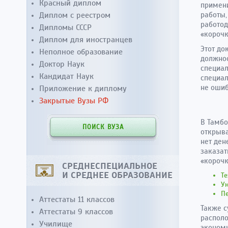
Красный диплом
примени
Диплом с реестром
работы,
работод
Дипломы СССР
«корочк
Диплом для иностранцев
Этот до
Неполное образование
должнос
Доктор Наук
специал
Кандидат Наук
специал
не ошиб
Приложение к диплому
Закрытые Вузы РФ
В Тамбо
ПОИСК ВУЗА
открыва
нет ден
заказат
«корочк
СРЕДНЕСПЕЦИАЛЬНОЕ
И СРЕДНЕЕ ОБРАЗОВАНИЕ
Те
У
Пе
Аттестаты 11 классов
Также с
Аттестаты 9 классов
располо
Училище
экономи