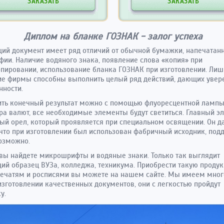
ЗАКАЗАТЬ
ЗАКАЗАТЬ
Диплом на бланке ГОЗНАК - залог успеха
ий документ имеет ряд отличий от обычной бумажки, напечатан
фии. Наличие водяного знака, появление слова «копия» при
пировании, использование бланка ГОЗНАК при изготовлении. Лиш
е фирмы способны выполнить целый ряд действий, дающих увер
нности.
ть конечный результат можно с помощью флуоресцентной лампы
ра валют, все необходимые элементы будут светиться. Главный э
ый орел, который проявляется при специальном освящении. Он д
 что при изготовлении был использован фабричный исходник, под
озможно.
вы найдете микрошрифты и водяные знаки. Только так выглядит
ий образец ВУЗа, колледжа, техникума. Приобрести такую проду
ечатям и росписями вы можете на нашем сайте. Мы имеем мног
изготовлении качественных документов, они с легкостью пройдут
у.