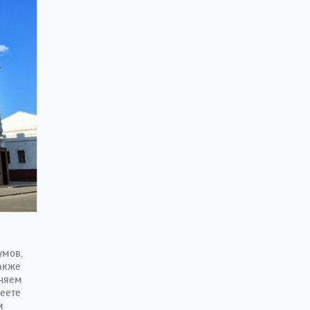
умов,
также
лняем
меете
м