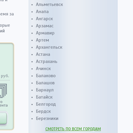
Альметьевск
Анапа
ремя за
Ангарск
торые
Арзамас
ний
Армавир
Артем
Архангельск
Астана
Астрахань
Ачинск
Балаково
руб.
Балашов
Барнаул
Батайск
то
Белгород
ента
Бердск
Березники
СМОТРЕТЬ ПО ВСЕМ ГОРОДАМ