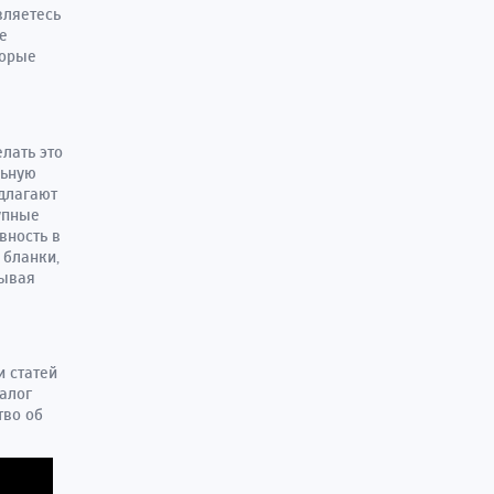
вляетесь
е
торые
лать это
льную
длагают
тупные
вность в
 бланки,
зывая
 статей
алог
тво об