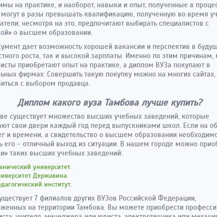
мы на практике, и наоборот, навыки и опыт, полученные в проце
 могут в разы превышать квалификацию, полученную во время уч
атели, несмотря на это, предпочитают выбирать специалистов с
ой» о высшем образовании.
кумент дает возможность хорошей вакансии и перспектив в буду
тного роста, так и высокой зарплаты. Именно по этим причинам,
исты приобретают опыт на практике, а диплом ВУЗа покупают в
ьных фирмах. Совершить такую покупку можно на многих сайтах,
иться с выбором продавца.
Диплом какого вуза Тамбова лучше купить?
ве существует множество высших учебных заведений, которые
ют свои двери каждый год перед выпускниками школ. Если на о
ег и времени, а свидетельство о высшем образовании необходимо
ь его – отличный выход из ситуации. В нашем городе можно прио
и» таких высших учебных заведений:
хнический университет.
ниверситет Державина.
дагогический институт.
уществует 7 филиалов других ВУЗов Российской Федерации,
женных на территории Тамбова. Вы можете приобрести професс
ста, учителя, менеджера или юриста, электротехника или механи