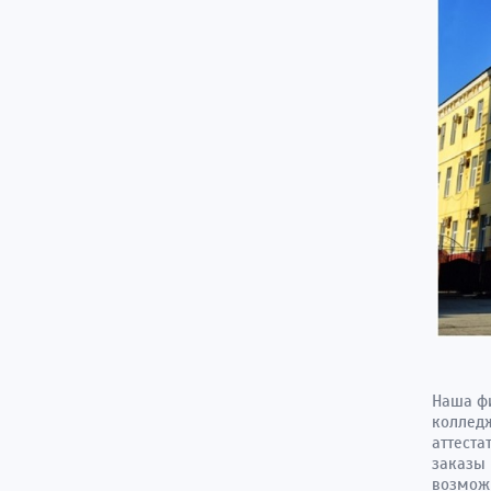
Наша фи
колледж
аттеста
заказы 
возможн