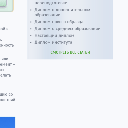
переподготовке
Диплом о дополнительном
образовании
Диплом нового образца
Диплом о среднем образовании
ной в
Настоящий диплом
ь
Диплом института
енность
СМОТРЕТЬ ВСЕ СТАТЬИ
 или
лемент –
аст
делать
кцию со
олетний