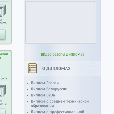
то
ента
ВИДЕО ОБЗОРЫ ДИПЛОМОВ
вании
А
О ДИПЛОМАХ
руб.
Диплом России
Диплом Белоруссии
Диплом ВУЗа
Диплом о среднем техническом
то
ента
образовании
Диплом о профессиональной