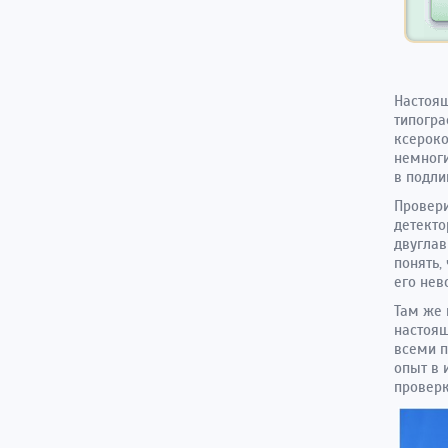
Настоящ
типогра
ксероко
немноги
в подли
Провери
детекто
двуглав
понять,
его нев
Там же 
настоящ
всеми п
опыт в 
проверк