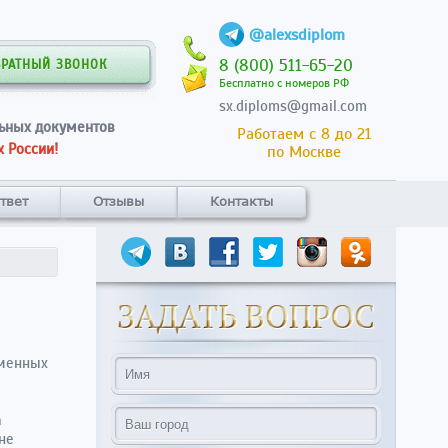
@alexsdiplom
8 (800) 511-65-20
БРАТНЫЙ ЗВОНОК
Бесплатно с номеров РФ
sx.diploms@gmail.com
ьных документов
Работаем с 8 до 21
 России!
по Москве
твет
Отзывы
Контакты
еменных
а
не