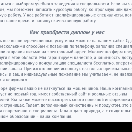
иться с выбором учебного заведения и специальности. Если вы я
ом, мы поможем написать курсовую работу, контрольную или даж
ую работу. У нас работают квалифицированные специалисты, ко
ят ваше время и напишут качественную работу.
Как приобрести диплом у нас
ь все вышеперечисленные услуги вы можете на нашем сайте. Сде
есколькими способами: позвонив по телефону, заполнив специа
ли отправив письмо на электронный адрес. Множество фирм пре
луги в этой области. Мы гарантируем качество, анонимность, дос
валифицированную консультацию специалиста бесплатно, операти
нии заказа. При изготовлении используются только оригинальные
ансы и ваши индивидуальные пожелание мы учитываем, не навя
 и ненужного.
боре фирмы важно не наткнуться на мошенников. Наша компания
ует не первый год, имеет собственный сайт и реальные отзывы
елей. Вы также можете посмотреть много полезной информации и
х страницах. Талант, дополненный качественным продуктом, это з
я современного специалиста. Талант дает природа, а с свидетельс
ном образовании - наша компания.