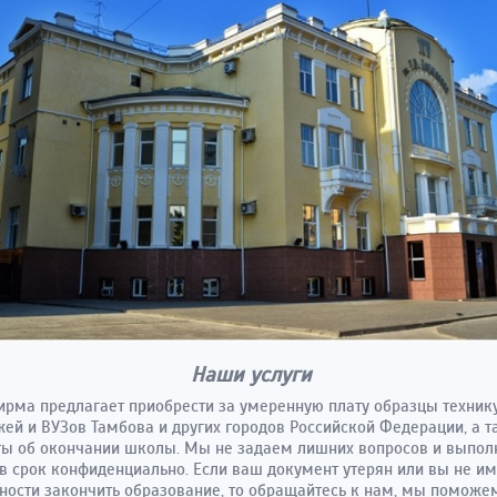
Наши услуги
рма предлагает приобрести за умеренную плату образцы техник
ей и ВУЗов Тамбова и других городов Российской Федерации, а 
ты об окончании школы. Мы не задаем лишних вопросов и выпо
в срок конфиденциально. Если ваш документ утерян или вы не и
ости закончить образование, то обращайтесь к нам, мы поможе