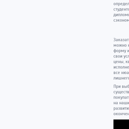
определ
студент
дипломн
сэконом
Заказат
можно н
форму и
свои ус
цены, к
исполне
все ню
лишнего
При вы
существ
покупат
на наши
развити
окончен