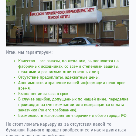
Итак, мы гарантируем:
Качество – все заказы, по желанию, выполняются на
фабричных исходниках, со всеми степенями защиты,
печатями и росписями ответственных лиц.
Отсутствие предоплаты, адекватные цены.
Анонимность и хранение вашей информации некоторое
время.
Выполнение заказа в срок.
В случае ошибок, допущенных по нашей вине, переделка
происходит за счет компании или возвращается оплата
заказчику (по его требованию).
Возможность изготовления «корочки» любого города РФ.
Не стоит ломать карьеру из-за отсутствия какой-то
бумажки. Намного проще приобрести ее у нас и двигаться
вперед к поставленной цели.