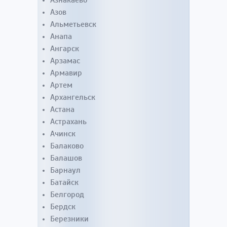
Азнакаево
Азов
Альметьевск
Анапа
Ангарск
Арзамас
Армавир
Артем
Архангельск
Астана
Астрахань
Ачинск
Балаково
Балашов
Барнаул
Батайск
Белгород
Бердск
Березники