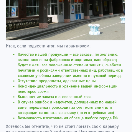
Итак, если подвести итог, мы гарантируем:
Качество нашей продукции – все заказы, по желанию,
выполняются на фабричных исходниках, ваш образец
будет иметь все положенные степени защиты, снабжен
печатями и росписями ответственных лиц, работавших в
«вашем» учебном заведении именно в нужный период.
Отсутствие предоплаты, адекватные цены.
Конфиденциальность и хранение вашей информации
некоторое время.
Выполнение заказа в оговоренный срок.
В случае ошибок и недочетов, допущенных по нашей
вине, переделка происходит за счет компании или
возвращается оплата заказчику (по его требованию).
Возможность изготовления образца любого города РФ.
Хотелось бы отметить, что не стоит ломать свою карьеру