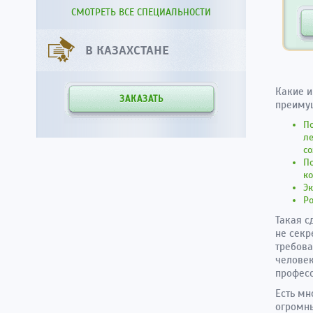
СМОТРЕТЬ ВСЕ СПЕЦИАЛЬНОСТИ
В КАЗАХСТАНЕ
Какие и
ЗАКАЗАТЬ
преимущ
По
ле
со
П
ко
Эк
Ро
Такая с
не секр
требова
человек
професс
Есть мн
огромны