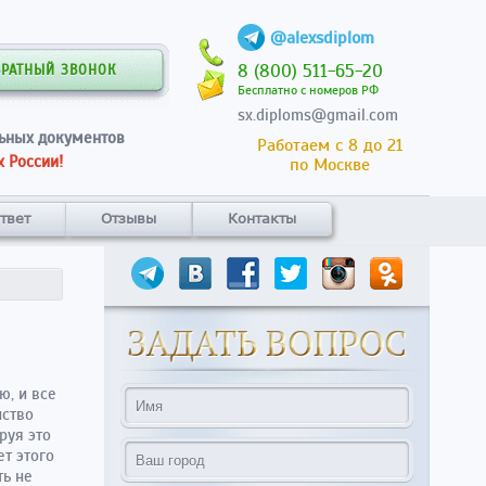
@alexsdiplom
8 (800) 511-65-20
БРАТНЫЙ ЗВОНОК
Бесплатно с номеров РФ
sx.diploms@gmail.com
ьных документов
Работаем с 8 до 21
 России!
по Москве
твет
Отзывы
Контакты
ю, и все
нство
руя это
ет этого
ть не