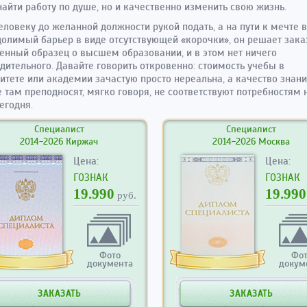
найти работу по душе, но и качественно изменить свою жизнь.
еловеку до желанной должности рукой подать, а на пути к мечте 
олимый барьер в виде отсутствующей «корочки», он решает зака
енный образец о высшем образовании, и в этом нет ничего
дительного. Давайте говорить откровенно: стоимость учебы в
итете или академии зачастую просто нереальна, а качество знани
 там преподносят, мягко говоря, не соответствуют потребностям
егодня.
Специалист
Специалист
2014-2026 Киржач
2014-2026 Москва
Цена:
Цена:
ГОЗНАК
ГОЗНАК
19.990
19.990
руб.
Фото
Фо
документа
докум
ЗАКАЗАТЬ
ЗАКАЗАТЬ