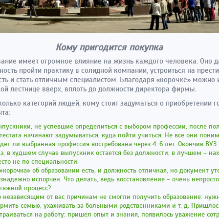
Кому пригодится покупка
ание имеет огромное влияние на жизнь каждого человека. Оно д
ость пройти практику в солидной компании, устроиться на прес
ть и стать отличным специалистом. Благодаря «корочке» можно 
ой лестнице вверх, вплоть до должности директора фирмы.
колько категорий людей, кому стоит задуматься о приобретении г
та:
пускники, не успевшие определиться с выбором профессии, после по
тестата начинают задумываться, куда пойти учиться. Не все они поним
дет ли выбранная профессия востребована через 4-6 лет. Окончив ВУЗ 
э, в худшем случае выпускник остается без должности, в лучшем – на
сто не по специальности.
«корочка» об образовании есть, и должность отличная, но документ ут
знадежно испорчен. Что делать, ведь восстановление – очень непросто
тяжной процесс?
 независящим от вас причинам не смогли получить образование: нуж
рмить семью, ухаживать за больными родственниками и т. д. Пришлос
траиваться на работу: пришел опыт и знания, появилось уважение сот