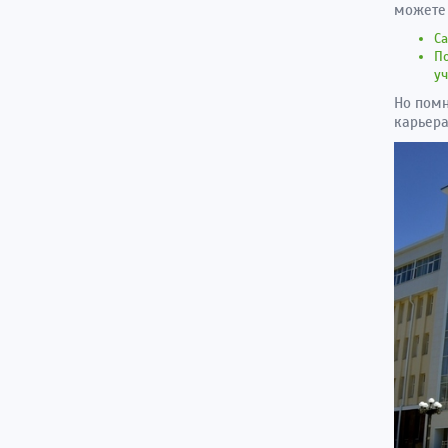
можете 
Са
По
у
Но помн
карьера