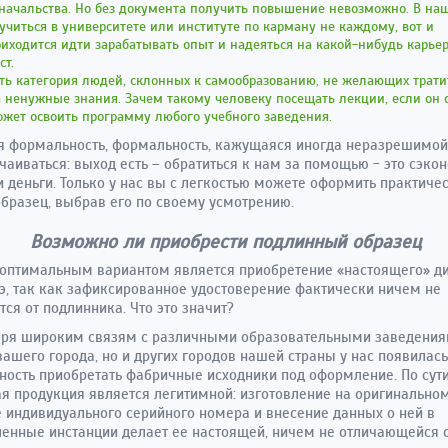
начальства. Но без документа получить повышение невозможно. В на
учиться в университете или институте по карману не каждому, вот и
иходится идти зарабатывать опыт и надеяться на какой-нибудь карье
ст.
ть категория людей, склонных к самообразованию, не желающих трати
 ненужные знания. Зачем такому человеку посещать лекции, если он 
жет освоить программу любого учебного заведения.
я формальность, формальность, кажущаяся иногда неразрешимой
тчаиваться: выход есть – обратиться к нам за помощью - это сэко
и деньги. Только у нас вы с легкостью можете оформить практиче
бразец, выбрав его по своему усмотрению.
Возможно ли приобрести подлинный образец
оптимальным вариантом является приобретение «настоящего» д
э, так как зафиксированное удостоверение фактически ничем не
тся от подлинника. Что это значит?
аря широким связям с различными образовательными заведения
вашего города, но и других городов нашей страны у нас появилась
ость приобретать фабричные исходники под оформление. По сути
я продукция является легитимной: изготовление на оригинальном
 индивидуального серийного номера и внесение данных о ней в
енные инстанции делает ее настоящей, ничем не отличающейся 