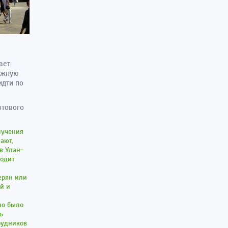
ает
тижную
идти по
отового
лучения
ают,
в Улан-
ходит
ерян или
й и
но было
ь
рудников