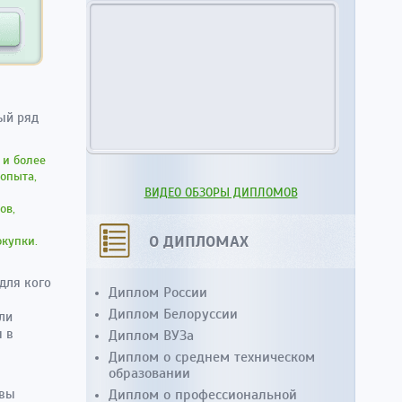
ый ряд
 и более
опыта,
ВИДЕО ОБЗОРЫ ДИПЛОМОВ
ов,
О ДИПЛОМАХ
окупки.
для кого
Диплом России
Диплом Белоруссии
ли
Диплом ВУЗа
я в
Диплом о среднем техническом
образовании
Диплом о профессиональной
 вы