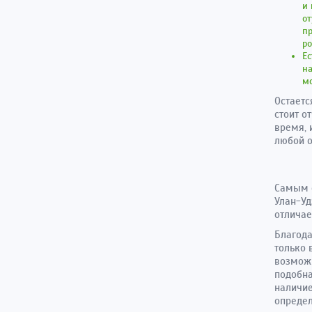
и 
от
пр
ро
Ес
на
мо
Остаетс
стоит о
время, 
любой о
Самым 
Улан-Уд
отличае
Благод
только 
возможн
подобна
наличие
определ