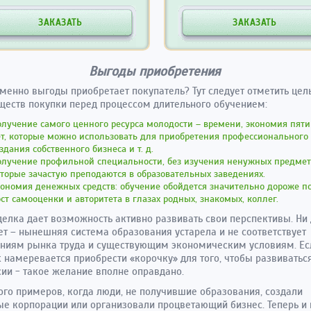
ЗАКАЗАТЬ
ЗАКАЗАТЬ
Выгоды приобретения
менно выгоды приобретает покупатель? Тут следует отметить цел
еств покупки перед процессом длительного обучением:
лучение самого ценного ресурса молодости – времени, экономия пяти
т, которые можно использовать для приобретения профессионального 
здания собственного бизнеса и т. д.
олучение профильной специальности, без изучения ненужных предмет
торые зачастую преподаются в образовательных заведениях.
ономия денежных средств: обучение обойдется значительно дороже п
ст самооценки и авторитета в глазах родных, знакомых, коллег.
делка дает возможность активно развивать свои перспективы. Ни 
ет – нынешняя система образования устарела и не соответствует
ниям рынка труда и существующим экономическим условиям. Ес
 намеревается приобрести «корочку» для того, чтобы развиватьс
ии - такое желание вполне оправдано.
ого примеров, когда люди, не получившие образования, создали
е корпорации или организовали процветающий бизнес. Теперь и