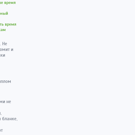
ше время
рный
ть время
сам
. Не
номит и
ски
иплом
ми не
,
 бланке,
от