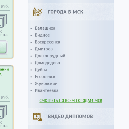
руб.
ГОРОДА В МСК
Балашиха
то
ента
Видное
Воскресенск
Дмитров
Долгопрудный
Домодедово
вании
Дубна
А
Егорьевск
Жуковский
Ивантеевка
руб.
СМОТРЕТЬ ПО ВСЕМ ГОРОДАМ МСК
ВИДЕО ДИПЛОМОВ
то
ента