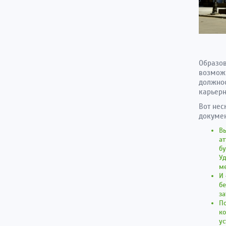
Образов
возможн
должнос
карьерн
Вот нес
докумен
Вы
ат
бу
Уд
ме
И 
бе
за
По
ко
ус