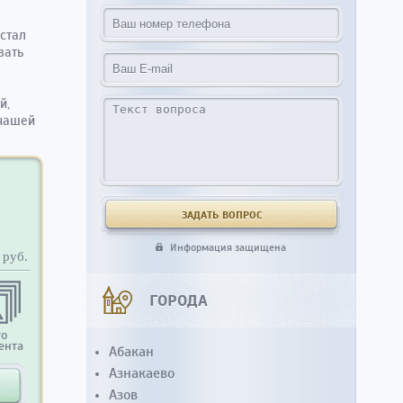
встал
зать
й,
 нашей
Информация защищена
руб.
ГОРОДА
то
ента
Абакан
Азнакаево
Азов